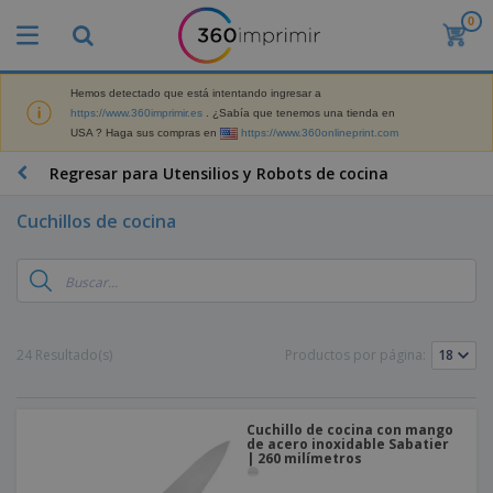
0
P
r
o
d
Hemos detectado que está intentando ingresar a
M
u
https://www.360imprimir.es
. ¿Sabía que tenemos una tienda en
a
c
USA ? Haga sus compras en
https://www.360onlineprint.com
t
t
e
o
P
Regresar para Utensilios y Robots de cocina
r
s
r
i
m
o
a
Cuchillos de cocina
á
d
l
s
P
u
d
v
a
c
e
e
n
t
M
n
t
o
a
M
d
a
s
r
a
i
l
P
24 Resultado(s)
Productos por página:
k
t
d
l
r
e
e
o
a
o
B
t
r
s
s
m
o
i
i
y
o
Cuchillo de cocina con mango
l
n
a
E
de acero inoxidable Sabatier
c
s
g
l
| 260 milímetros
x
R
i
a
d
p
o
o