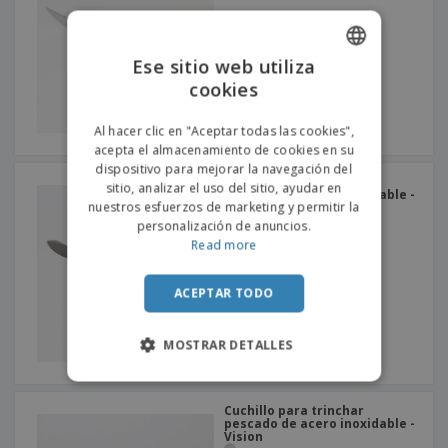
o
s
Ese sitio web utiliza
cookies
ENGLISH
PORTUGUESE
Al hacer clic en "Aceptar todas las cookies",
acepta el almacenamiento de cookies en su
SPANISH
dispositivo para mejorar la navegación del
Cuchillo para trinchar
sitio, analizar el uso del sitio, ayudar en
pescado de acero inoxidable -
nuestros esfuerzos de marketing y permitir la
Vision Vintage
personalización de anuncios.
Read more
ACEPTAR TODO
MOSTRAR DETALLES
Cuchillo para trinchar
pescado de acero inoxidable -
Vision