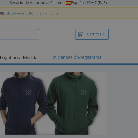
Servicio de Atención al Cliente
|
España |
ES
€ (EUR)
https://www.360onlineprint.com
Carrito
(0)
Iniciar sesión/registrarse
Logotipo a Medida
mociones y
ductos
tacados
setas y Polos
dados
vidades al aire
e
bajo desde casa
s de Envío
alos
sonalizados
ductos ecológicos