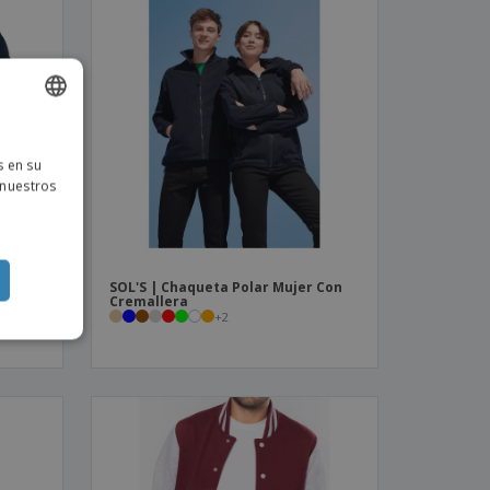
ISH
s en su
TUGUESE
 nuestros
ISH
 con
SOL'S | Chaqueta Polar Mujer Con
 fija
Cremallera
+
2
jer