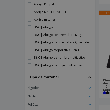
Abrigo Kimpal
Abrigo MAR DEL NORTE
PR
Abrigo mitones
B&C | Abrigo
B&C | Abrigo con cremallera King de
B&C | Abrigo con cremallera Queen de
B&C | Abrigo corporativo 3 en 1
B&C | Abrigo de hombre multiactivo
B&C | Abrigo de mujer multiactivo
B&C | Abrigo de soldado/dama
Tipo de material
Chaq
B&C | Abrigo de soldado/hombre
des
| Ch
Algodón
B&C | Abrigo pesado hombre/Royal +
Cap
B&C | Abrigo softshell de mujer
Plástico
B&C | Abrigo softshell de para hombre
Poliéster