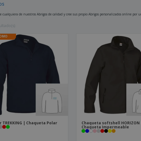
os
Etiquetas para
Maletas y mochilas
Libr
Impresoras
ce cualquiera de nuestros Abrigos de calidad y cree sus propio Abrigos personalizados online por u
ultado(s)
OMO
r TREKKING | Chaqueta Polar
Chaqueta softshell HORIZON 
Chaqueta Impermeable