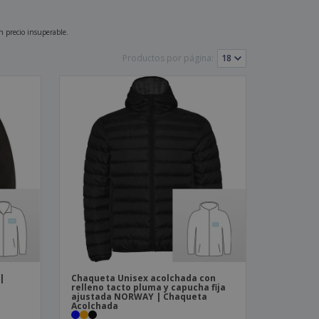
os y catálogos
n precio insuperable.
Productos por página:
|
Chaqueta Unisex acolchada con
relleno tacto pluma y capucha fija
ajustada NORWAY | Chaqueta
Acolchada