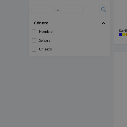
60
Brook Taverner | Saturn lady blazer
a
62
Brook Taverner | Señora cordelia blazer
64
Género
Cárdigan
8 Años
Kari
Hombre
Chaqueta
L
Señora
Chaqueta Acolchada
M
Unisexo
Chaqueta Acolchada para Mujer
S
Chaqueta Esmoquin 1 Botón
XL
Chaqueta Francesita Hombre
XS
Chaqueta Hombre "Con Cuello Mao"
Combinada Negra Con Burdeos
Chaqueta Hombre Arcas Sarga Poliéster
Chaqueta Hombre Cuello Mao Botón
Dorado
Chaqueta Hombre Cuello Mao Raya
Diplomática
Chaqueta Hombre Duarte Tejido