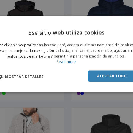
Ese sitio web utiliza cookies
ENGL
er clic en "Aceptar todas las cookies", acepta el almacenamiento de cookie
POR
ivo para mejorar la navegación del sitio, analizar el uso del sitio, ayudar en
esfuerzos de marketing y permitir la personalización de anuncios.
SPAN
Read more
ACEPTAR TODO
MOSTRAR DETALLES
ueta softshell com capucha
Chaqueta de Mujer acolchada
ontable para mujer ZAGREB
relleno tacto pluma y capucha
EN | Chaqueta Impermeable
ajustada NORWAY WOMAN |
Capucha para Mujer
Chaqueta Acolchada para Mu