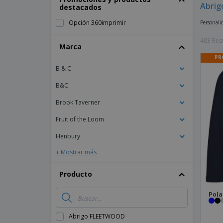
Abrig
destacados
Imanes Personalizados
Opción 360imprimir
Personali
Lonas
403 Res
Marca
PR
B & C
B&C
Brook Taverner
Fruit of the Loom
Henbury
+ Mostrar más
Producto
Pola
Abrigo FLEETWOOD