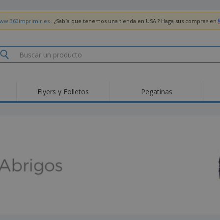
www.360imprimir.es
. ¿Sabía que tenemos una tienda en USA ? Haga sus compras en
Flyers y Folletos
Pegatinas
Pro
Tendencias
Nuevos productos
pro
des
Banderas, estandartes
Roll-Up
Cami
y guiones
Equipos y suministros
Roll-ups
Bor
para servicio de
alimentos
Acti
Entrega a domicilio
Desechables
libr
Pegatinas, vinilos y
Relojes de pulsera
Tra
carteles
Sudaderas con
Copas y Trofeos
Caja
capucha
Reg
Expositores
Medallas
per
Pósters
Comida y Dulces
Pro