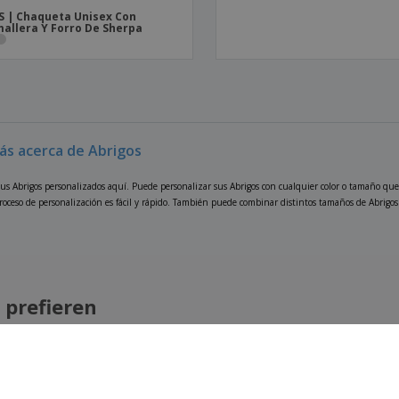
S | Chaqueta Unisex Con
allera Y Forro De Sherpa
ás acerca de Abrigos
us Abrigos personalizados aquí. Puede personalizar sus Abrigos con cualquier color o tamaño que 
roceso de personalización es fácil y rápido. También puede combinar distintos tamaños de Abrigos y
 prefieren