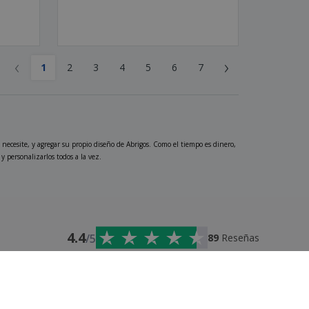
‹
›
1
2
3
4
5
6
7
necesite, y agregar su propio diseño de Abrigos. Como el tiempo es dinero,
 personalizarlos todos a la vez.
4.4
/5
89
Reseñas