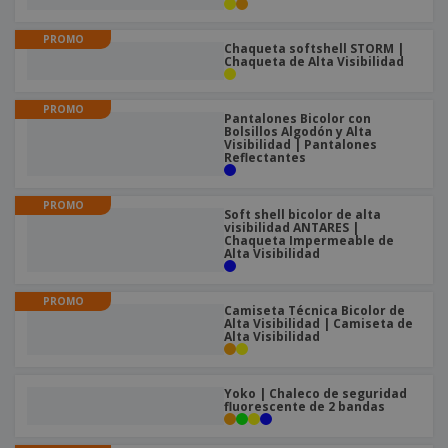
s
e
o
p
n
O
s
a
a
PROMO
f
E
i
Chaqueta softshell STORM |
l
i
m
Chaqueta de Alta Visibilidad
t
e
c
b
o
s
i
a
r
PROMO
C
n
l
e
Pantalones Bicolor con
o
a
Bolsillos Algodón y Alta
a
s
Visibilidad | Pantalones
m
j
Reflectantes
p
e
T
r
o
a
PROMO
d
Soft shell bicolor de alta
r
visibilidad ANTARES |
o
p
Chaqueta Impermeable de
Iniciar
s
Alta Visibilidad
o
sesión/registrarse
l
r
o
t
PROMO
s
e
Camiseta Técnica Bicolor de
Servicio
p
Alta Visibilidad | Camiseta de
m
de
Alta Visibilidad
r
a
Atención
o
al
d
Cliente
u
Yoko | Chaleco de seguridad
fluorescente de 2 bandas
c
t