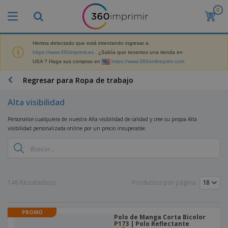
0
P
r
o
d
Hemos detectado que está intentando ingresar a
M
u
https://www.360imprimir.es
. ¿Sabía que tenemos una tienda en
a
c
USA ? Haga sus compras en
https://www.360onlineprint.com
t
t
e
o
P
Regresar para Ropa de trabajo
r
s
r
i
m
o
a
Alta visibilidad
á
d
l
s
P
u
d
Personalice cualquiera de nuestra Alta visibilidad de calidad y cree su propia Alta
v
a
c
e
visibilidad personalizada online por un precio insuperable.
e
n
t
M
n
t
o
a
M
d
a
s
r
a
i
l
P
k
t
d
l
r
e
e
o
a
o
B
148 Resultado(s)
Productos por página:
t
r
s
s
m
o
i
i
y
o
l
n
a
E
c
s
g
l
PROMO
x
R
i
Polo de Manga Corta Bicolor
a
d
p
P173 | Polo Reflectante
o
o