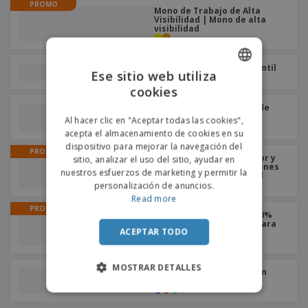
o
PROMO
Mono de Trabajo de Alta
s
Visibilidad | Mono de alta
visibilidad
Chaleco reflectante infantil
Ese sitio web utiliza
MINI VISIBLE
cookies
ENGLISH
Yoko | Chaleco versátil de
PORTUGUESE
alta visibilidad
Al hacer clic en "Aceptar todas las cookies",
+
5
acepta el almacenamiento de cookies en su
SPANISH
dispositivo para mejorar la navegación del
PROMO
Pantalones Cortos Bicolor y
sitio, analizar el uso del sitio, ayudar en
Alta Visibilidad | Pantalones
nuestros esfuerzos de marketing y permitir la
cortos de alta visibilidad
personalización de anuncios.
Read more
PROMO
Bolsa para el chaleco 100%
poliéster KITTS | Bolso para
ACEPTAR TODO
chaleco reflectante
MOSTRAR DETALLES
Result | Chaleco Core con
mayor visibilidad