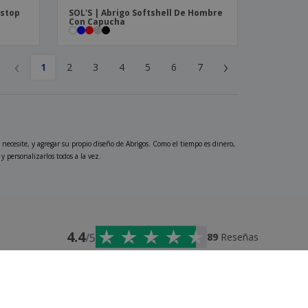
pstop
SOL'S | Abrigo Softshell De Hombre
Con Capucha
‹
›
1
2
3
4
5
6
7
necesite, y agregar su propio diseño de Abrigos. Como el tiempo es dinero,
 personalizarlos todos a la vez.
4.4
/5
89
Reseñas