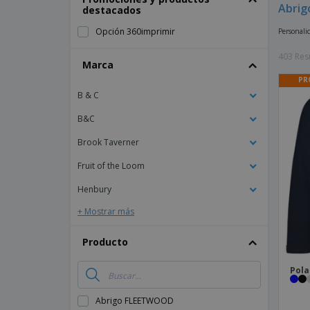
Abrig
destacados
Imanes Personalizados
Opción 360imprimir
Personali
Lonas
403 Res
Marca
PR
B & C
B&C
Brook Taverner
Fruit of the Loom
Henbury
+ Mostrar más
Producto
Pola
Abrigo FLEETWOOD