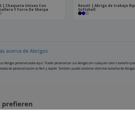
S | Chaqueta Unisex Con
Result | Abrigo de trabajo Ri
allera Y Forro De Sherpa
Softshell
ás acerca de Abrigos
us Abrigos personalizados aquí. Puede personalizar sus Abrigos con cualquier color o tamaño que 
roceso de personalización es fácil y rápido. También puede combinar distintos tamaños de Abrigos y
 prefieren