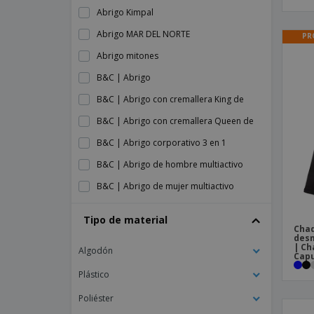
Abrigo Kimpal
Abrigo MAR DEL NORTE
PR
Abrigo mitones
B&C | Abrigo
B&C | Abrigo con cremallera King de
B&C | Abrigo con cremallera Queen de
B&C | Abrigo corporativo 3 en 1
B&C | Abrigo de hombre multiactivo
B&C | Abrigo de mujer multiactivo
B&C | Abrigo de soldado/dama
Tipo de material
Chaq
B&C | Abrigo de soldado/hombre
des
| Ch
Algodón
B&C | Abrigo pesado hombre/Royal +
Cap
B&C | Abrigo softshell de mujer
Plástico
B&C | Abrigo softshell de para hombre
Poliéster