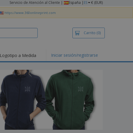
Servicio de Atención al Cliente
|
España |
ES
€ (EUR)
https://www.360onlineprint.com
Carrito
(0)
Iniciar sesión/registrarse
Logotipo a Medida
mociones y
ductos
tacados
setas y Polos
dados
vidades al aire
e
bajo desde casa
s de Envío
alos
sonalizados
ductos ecológicos