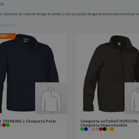
os
Etiquetas para
Maletas y mochilas
Libr
Impresoras
ce cualquiera de nuestros Abrigos de calidad y cree sus propio Abrigos personalizados online por u
ultado(s)
OMO
r TREKKING | Chaqueta Polar
Chaqueta softshell HORIZON 
Chaqueta Impermeable