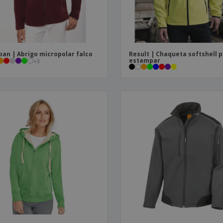
ban | Abrigo micropolar falco
Result | Chaqueta softshell 
estampar
+
3