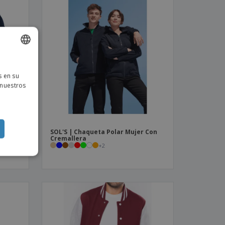
ISH
s en su
TUGUESE
 nuestros
ISH
 con
SOL'S | Chaqueta Polar Mujer Con
 fija
Cremallera
+
2
jer