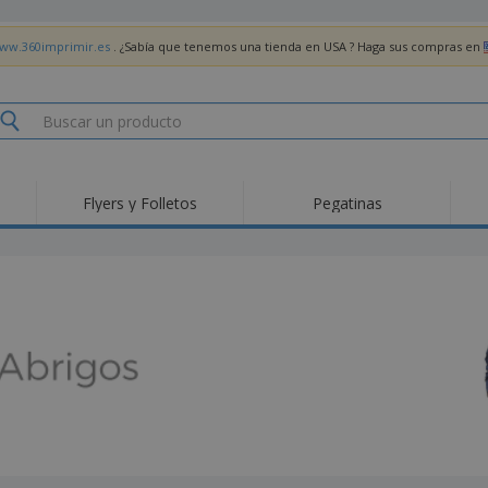
www.360imprimir.es
. ¿Sabía que tenemos una tienda en USA ? Haga sus compras en
Flyers y Folletos
Pegatinas
Pro
Tendencias
Nuevos productos
pro
des
Banderas, estandartes
Roll-Up
Cami
y guiones
Equipos y suministros
Roll-ups
Bor
para servicio de
alimentos
Acti
Entrega a domicilio
Desechables
libr
Pegatinas, vinilos y
Relojes de pulsera
Tra
carteles
Sudaderas con
Copas y Trofeos
Caja
capucha
Reg
Expositores
Medallas
per
Pósters
Comida y Dulces
Pro