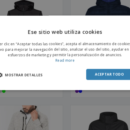
Ese sitio web utiliza cookies
ENGL
er clic en "Aceptar todas las cookies", acepta el almacenamiento de cookie
POR
ivo para mejorar la navegación del sitio, analizar el uso del sitio, ayudar en
esfuerzos de marketing y permitir la personalización de anuncios.
SPAN
Read more
ACEPTAR TODO
MOSTRAR DETALLES
ueta softshell com capucha
Chaqueta de Mujer acolchada
ontable para mujer ZAGREB
relleno tacto pluma y capucha
EN | Chaqueta Impermeable
ajustada NORWAY WOMAN |
Capucha para Mujer
Chaqueta Acolchada para Mu