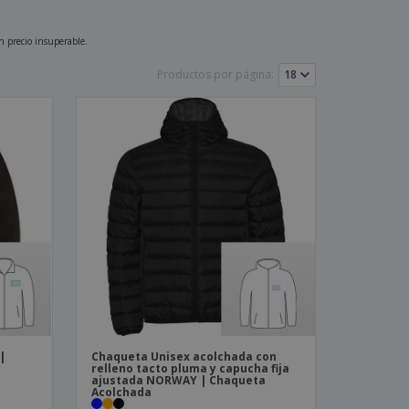
os y catálogos
n precio insuperable.
Productos por página:
|
Chaqueta Unisex acolchada con
relleno tacto pluma y capucha fija
ajustada NORWAY | Chaqueta
Acolchada