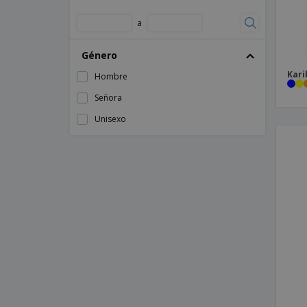
60
Brook Taverner | Saturn lady blazer
a
62
Brook Taverner | Señora cordelia blazer
64
Género
Cárdigan
8 Años
Kari
Hombre
Chaqueta
L
Señora
Chaqueta Acolchada
M
Unisexo
Chaqueta Acolchada para Mujer
S
Chaqueta Esmoquin 1 Botón
XL
Chaqueta Francesita Hombre
XS
Chaqueta Hombre "Con Cuello Mao"
Combinada Negra Con Burdeos
Chaqueta Hombre Arcas Sarga Poliéster
Chaqueta Hombre Cuello Mao Botón
Dorado
Chaqueta Hombre Cuello Mao Raya
Diplomática
Chaqueta Hombre Duarte Tejido