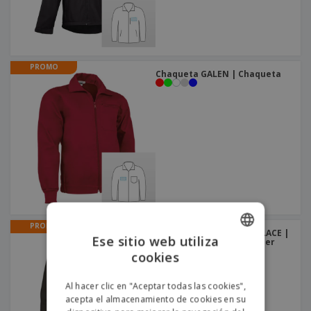
PROMO
Chaqueta GALEN | Chaqueta
PROMO
Chaqueta polar mujer GLACE |
Ese sitio web utiliza
Chaqueta Polar para Mujer
cookies
ENGLISH
PORTUGUESE
Al hacer clic en "Aceptar todas las cookies",
acepta el almacenamiento de cookies en su
SPANISH