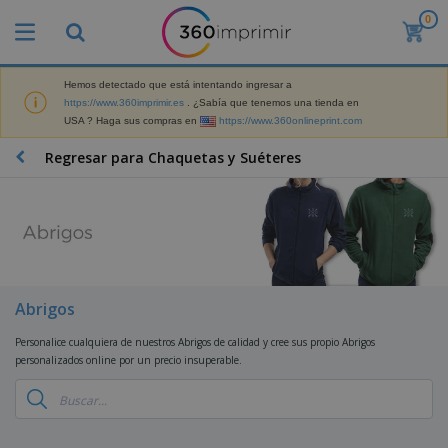
0
P
r
o
d
Hemos detectado que está intentando ingresar a
M
u
https://www.360imprimir.es
. ¿Sabía que tenemos una tienda en
a
c
USA ? Haga sus compras en
https://www.360onlineprint.com
t
t
e
o
P
Regresar para Chaquetas y Suéteres
r
s
r
i
m
o
a
á
d
l
s
P
u
d
v
a
c
e
e
n
t
M
n
t
o
a
M
d
a
s
r
Abrigos
a
i
l
P
k
t
d
l
r
e
Personalice cualquiera de nuestros Abrigos de calidad y cree sus propio Abrigos
e
o
a
o
B
t
personalizados online por un precio insuperable.
r
s
s
m
o
i
i
y
o
l
n
a
E
c
s
g
l
x
R
i
a
d
p
o
o