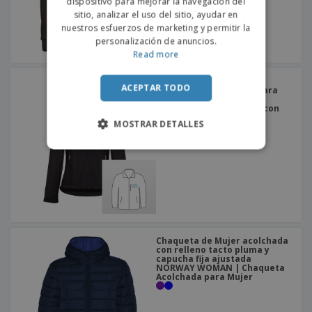
dispositivo para mejorar la navegación del
sitio, analizar el uso del sitio, ayudar en
nuestros esfuerzos de marketing y permitir la
personalización de anuncios.
Read more
Chaqueta softshell com
ACEPTAR TODO
capucha desmontable para
mujer ZAGREB WOMEN |
Chaqueta Impermeable con
Capucha para Mujer
MOSTRAR DETALLES
Chaqueta de Mujer acolchada
con relleno tacto pluma y
capucha fija ajustada
NORWAY WOMAN | Chaqueta
Acolchada para Mujer