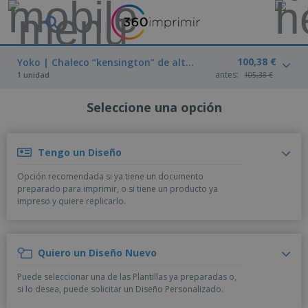
P
r
o
d
100,38 €
M
Yoko | Chaleco “kensington” de alta visibilidad
u
a
antes:
1 unidad
105,38 €
c
t
t
e
o
Seleccione una opción
P
r
s
r
i
m
o
a
á
d
l
s
Tengo un Diseño
P
u
d
v
a
c
e
e
Opción recomendada si ya tiene un documento
n
t
M
n
preparado para imprimir, o si tiene un producto ya
t
o
a
M
d
impreso y quiere replicarlo.
a
s
r
a
i
l
P
k
t
d
l
r
e
e
o
a
o
B
t
r
s
Quiero un Diseño Nuevo
s
m
o
i
i
y
o
l
n
a
Puede seleccionar una de las Plantillas ya preparadas o,
E
c
s
g
l
si lo desea, puede solicitar un Diseño Personalizado.
x
R
i
a
d
p
o
o