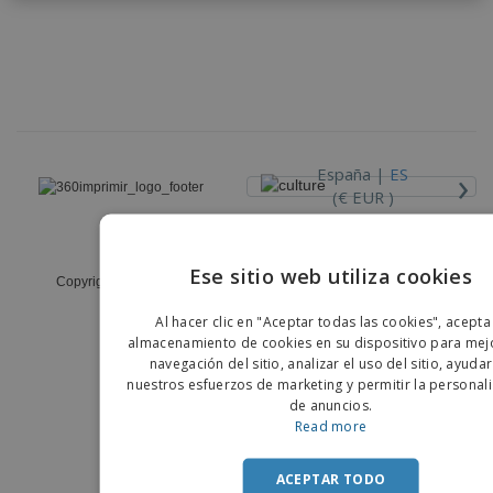
s
e
o
p
n
O
s
a
a
f
E
i
l
i
m
t
e
c
b
o
s
i
a
r
C
n
l
e
o
a
a
s
m
j
›
España |
ES
p
e
T
(€ EUR )
r
o
a
d
r
Código Ético y de Conducta
o
p
Iniciar
Ese sitio web utiliza cookies
s
o
Copyright © 2026 - 360imprimir. Todos los derechos reservados
sesión/registrarse
l
ENGLIS
r
o
t
Al hacer clic en "Aceptar todas las cookies", acepta
s
PORTU
e
almacenamiento de cookies en su dispositivo para mejo
Servicio
p
m
de
navegación del sitio, analizar el uso del sitio, ayuda
r
SPANIS
a
Atención
nuestros esfuerzos de marketing y permitir la personal
o
al
de anuncios.
d
Cliente
Read more
u
c
t
ACEPTAR TODO