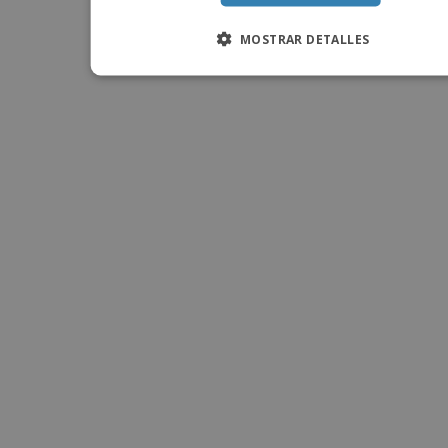
o
s
MOSTRAR DETALLES