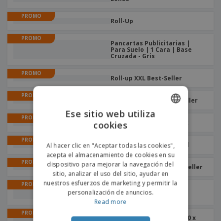
o
s
PROMO
Roll-Up
PROMO
Pancartas Publicitarias |
Para Suelo | 1 Cara | Base
Cruzada - Gris
PROMO
Roll-up XXL Best-Seller
PROMO
Roll-Up de mesa Best-Seller
Ese sitio web utiliza
PROMO
Roll-Up Best-Seller Black
cookies
ENGLISH
PROMO
PORTUGUESE
Roll-Up Best-Seller Wood
Al hacer clic en "Aceptar todas las cookies",
acepta el almacenamiento de cookies en su
SPANISH
PROMO
dispositivo para mejorar la navegación del
Lona para Roll-Up Best-Seller
sitio, analizar el uso del sitio, ayudar en
nuestros esfuerzos de marketing y permitir la
PROMO
Banner Extensible |
personalización de anuncios.
235x244,5cm
Read more
PROMO
Bandera de exterior | 700 x