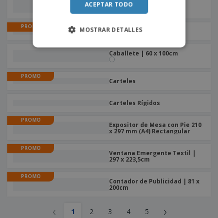
1000 mm | Sin mástil de
ACEPTAR TODO
bandera
PROMO
MOSTRAR DETALLES
X-Banner | 60 x 159,5cm
Caballete | 60 x 100cm
PROMO
Carteles
Carteles Rígidos
PROMO
Expositor de Mesa con Pie 210
x 297 mm (A4) Rectangular
PROMO
Ventana Emergente Textil |
297 x 223,5cm
PROMO
Contador de Publicidad | 81 x
200cm
‹
›
1
2
3
4
5