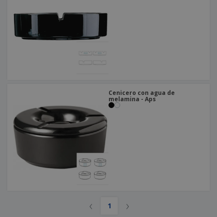
Cenicero con agua de
melamina - Aps
‹
›
1