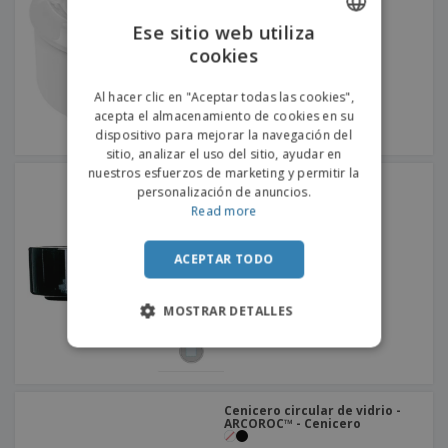
o
s
Ese sitio web utiliza
cookies
ENGLISH
PORTUGUESE
Al hacer clic en "Aceptar todas las cookies",
acepta el almacenamiento de cookies en su
SPANISH
dispositivo para mejorar la navegación del
sitio, analizar el uso del sitio, ayudar en
nuestros esfuerzos de marketing y permitir la
Cenicero de vidrio -
personalización de anuncios.
ARCOROC™ - Cenicero
Read more
ACEPTAR TODO
MOSTRAR DETALLES
Cenicero circular de vidrio -
ARCOROC™ - Cenicero