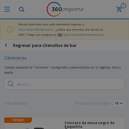
0
P
r
o
d
Hemos detectado que está intentando ingresar a
M
u
https://www.360imprimir.es
. ¿Sabía que tenemos una tienda en
a
c
USA ? Haga sus compras en
https://www.360onlineprint.com
t
t
e
o
P
Regresar para Utensilios de bar
r
s
r
i
m
o
a
Ceniceros
á
d
l
s
P
u
d
Compra productos de "Ceniceros". Configúralos y personalízalos con tu logotipo, texto o
v
a
c
e
diseño.
e
n
t
M
n
t
o
a
M
d
a
s
r
a
i
l
P
k
t
d
l
r
e
e
o
a
o
B
3 Resultado(s)
Productos por página:
t
r
s
s
m
o
i
i
y
o
l
n
a
E
c
s
g
l
PROMO
x
R
i
Cenicero de mesa negro de
a
d
p
baquelita
o
o