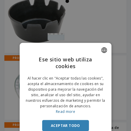
s
e
o
p
n
O
s
a
a
f
E
i
l
i
m
t
e
c
b
o
s
i
a
r
C
n
l
e
o
a
a
s
m
j
p
e
T
r
o
Ese sitio web utiliza
PROMO
a
Cenicero de aluminio
d
r
cookies
ENGLISH
o
p
Iniciar
s
o
PORTUGUESE
sesión/registrarse
Al hacer clic en "Aceptar todas las cookies",
l
r
o
acepta el almacenamiento de cookies en su
t
SPANISH
s
dispositivo para mejorar la navegación del
e
Servicio
p
sitio, analizar el uso del sitio, ayudar en
m
de
r
nuestros esfuerzos de marketing y permitir la
a
Atención
o
personalización de anuncios.
al
d
Read more
Cliente
u
c
PROMO
ACEPTAR TODO
t
Cenicero blanco con agua de