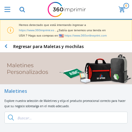
0
P
r
o
d
Hemos detectado que está intentando ingresar a
M
u
https://www.360imprimir.es
. ¿Sabía que tenemos una tienda en
a
c
USA ? Haga sus compras en
https://www.360onlineprint.com
t
t
e
o
P
Regresar para Maletas y mochilas
r
s
r
i
m
o
a
á
d
l
s
P
u
d
v
a
c
e
e
n
t
M
n
t
o
a
M
d
a
s
r
Maletines
a
i
l
P
k
t
d
l
r
e
Explore nuestra selección de Maletines y elija el producto promocional correcto para hacer
e
o
a
o
B
t
que su negocio sobresalga en el modo adecuado.
r
s
s
m
o
i
i
y
o
l
n
a
E
c
s
g
l
x
R
i
a
d
p
o
o