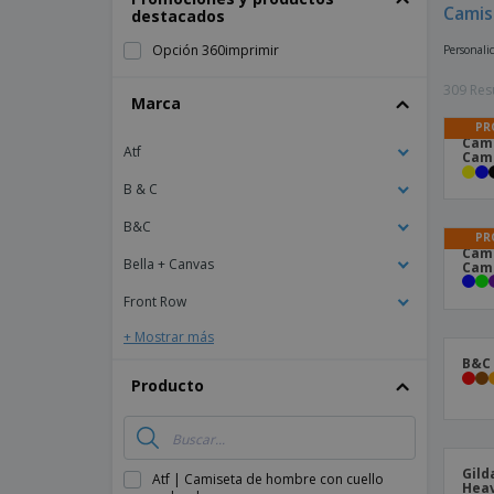
Camis
destacados
Imanes Personalizados
Opción 360imprimir
Personali
Lonas
309 Res
Marca
PR
Cam
Atf
Cam
B & C
B&C
PR
Cami
Bella + Canvas
Cami
Front Row
+ Mostrar más
B&C 
Producto
Gild
Atf | Camiseta de hombre con cuello
Heav