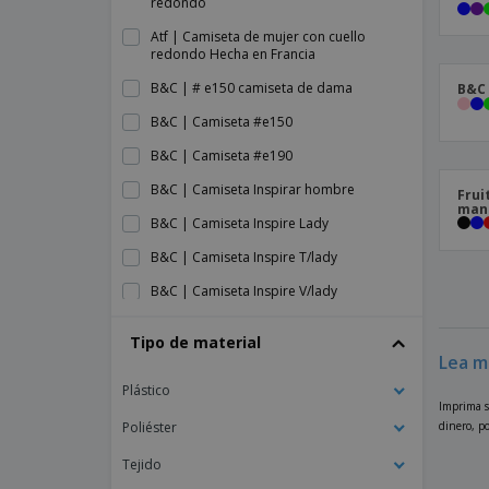
redondo
Atf | Camiseta de mujer con cuello
redondo Hecha en Francia
B&C | # e150 camiseta de dama
B&C 
B&C | Camiseta #e150
B&C | Camiseta #e190
B&C | Camiseta Inspirar hombre
Frui
man
B&C | Camiseta Inspire Lady
B&C | Camiseta Inspire T/lady
B&C | Camiseta Inspire V/lady
B&C | Camiseta bio hombre manga larga
Tipo de material
B&C | Camiseta bio inspire plus hombre
Lea m
Plástico
B&C | Camiseta bio manga larga mujer
Imprima s
Inspire
dinero, p
Poliéster
B&C | Camiseta con cuello en V
Tejido
B&C | Camiseta cuello pico Inspire