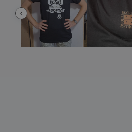
Front Row | Camiseta bretona manga
larga
Fruit Of The Loom | Camiseta cuello pico
(61-066-0)
Fruit Of The Loom | Camiseta cuello pico
(61-398-0)
Fruit Of The Loom | Camiseta de hombre
(61-036-0)
Fruit Of The Loom | Camiseta de manga
corta original (61-082-0)
Fruit Of The Loom | Camiseta de manga
corta súper premium
Fruit Of The Loom | Camiseta de mujer
(61-372-0)
Fruit Of The Loom | Camiseta de timbre
Fruit Of The Loom | Camiseta icónica de
hombre
Fruit Of The Loom | Camiseta mujer
original (61-420-0)