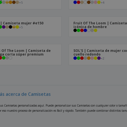
+
5
+
4
| Camiseta mujer #e150
Fruit Of The Loom | Camiset
icónica de hombre
+
5
t Of The Loom | Camiseta de
SOL'S | Camiseta de mujer co
ga corta súper premium
cuello redondo
+
2
ás acerca de Camisetas
us Camisetas personalizadas aquí. Puede personalizar sus Camisetas con cualquier color o tamaño
or eso nuestro proceso de personalización es fácil y rápido. También puede combinar distintos tam