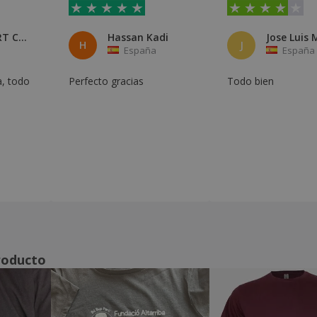
IRIS GUSART CASOLA
Hassan Kadi
H
J
España
España
a, todo
Perfecto gracias
Todo bien
roducto