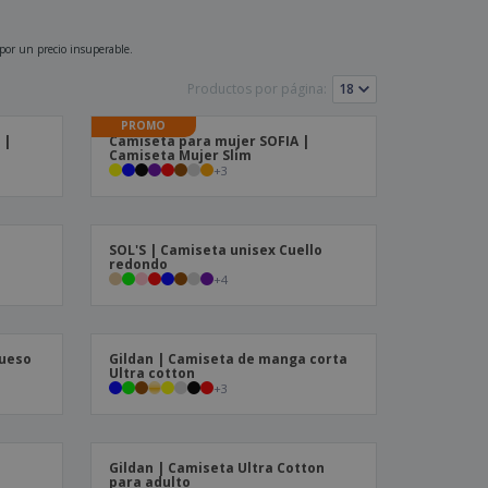
os y catálogos
 por un precio insuperable.
Productos por página:
PROMO
 |
Camiseta para mujer SOFIA |
Camiseta Mujer Slim
+
3
SOL'S | Camiseta unisex Cuello
redondo
+
4
rueso
Gildan | Camiseta de manga corta
Ultra cotton
+
3
Gildan | Camiseta Ultra Cotton
para adulto