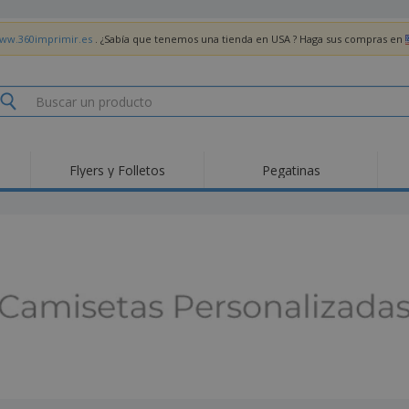
www.360imprimir.es
. ¿Sabía que tenemos una tienda en USA ? Haga sus compras en
Flyers y Folletos
Pegatinas
Pro
Tendencias
Nuevos productos
pro
des
Banderas, estandartes
Roll-Up
Cami
y guiones
Equipos y suministros
Roll-ups
Bor
para servicio de
alimentos
Acti
Entrega a domicilio
Desechables
libr
Pegatinas, vinilos y
Relojes de pulsera
Tra
carteles
Sudaderas con
Copas y Trofeos
Caja
capucha
Reg
Expositores
Medallas
per
Pósters
Comida y Dulces
Pro