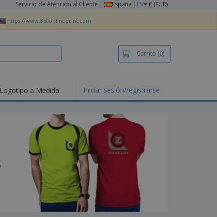
Servicio de Atención al Cliente
|
España |
ES
€ (EUR)
https://www.360onlineprint.com
Carrito
(0)
Iniciar sesión/registrarse
Logotipo a Medida
mociones y
ductos
tacados
setas y Polos
dados
vidades al aire
e
bajo desde casa
s de Envío
alos
sonalizados
ductos ecológicos