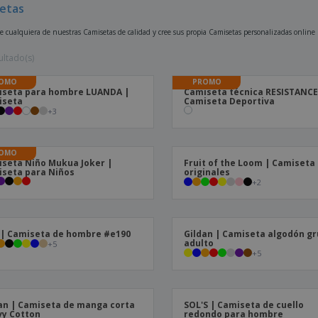
etas
Etiquetas para
Maletas y mochilas
Libr
Impresoras
ce cualquiera de nuestras Camisetas de calidad y cree sus propia Camisetas personalizadas online
ultado(s)
OMO
PROMO
iseta para hombre LUANDA |
Camiseta técnica RESISTANCE
iseta
Camiseta Deportiva
+
3
OMO
seta Niño Mukua Joker |
Fruit of the Loom | Camiseta
seta para Niños
originales
+
2
| Camiseta de hombre #e190
Gildan | Camiseta algodón g
adulto
+
5
+
5
an | Camiseta de manga corta
SOL'S | Camiseta de cuello
y Cotton
redondo para hombre