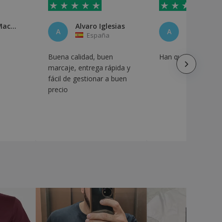
Jose Luis Machicado Ledezma
Alvaro Iglesias
Alex
A
A
España
España
Buena calidad, buen
Han quedado perfe
marcaje, entrega rápida y
fácil de gestionar a buen
precio