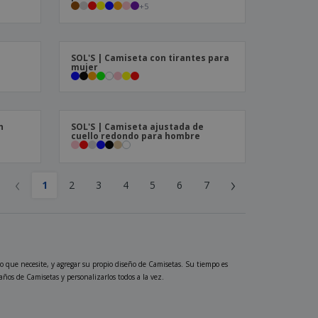
+
5
a
SOL'S | Camiseta con tirantes para
mujer
n
SOL'S | Camiseta ajustada de
cuello redondo para hombre
‹
›
1
2
3
4
5
6
7
 que necesite, y agregar su propio diseño de Camisetas. Su tiempo es
años de Camisetas y personalizarlos todos a la vez.