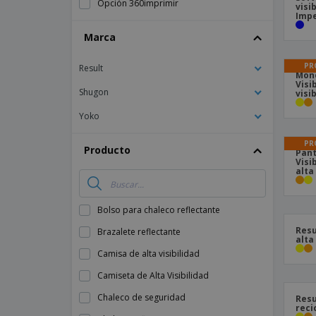
Opción 360imprimir
visi
Lonas
Impe
Marca
PR
Result
Mono
Visi
Shugon
visi
Yoko
PR
Producto
Pant
Visi
alta
Bolso para chaleco reflectante
Resu
Brazalete reflectante
alta
Camisa de alta visibilidad
Camiseta de Alta Visibilidad
Chaleco de seguridad
Resu
reci