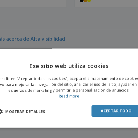
s acerca de Alta visibilidad
 Alta visibilidad personalizada aquí. Puede personalizar su Alta visibilidad con cualquier color 
es dinero, nuestro proceso de personalización es fácil y rápido. También puede combinar distintos 
Ese sitio web utiliza cookies
ENGL
er clic en "Aceptar todas las cookies", acepta el almacenamiento de cookie
POR
ivo para mejorar la navegación del sitio, analizar el uso del sitio, ayudar en
esfuerzos de marketing y permitir la personalización de anuncios.
SPAN
Read more
ACEPTAR TODO
MOSTRAR DETALLES