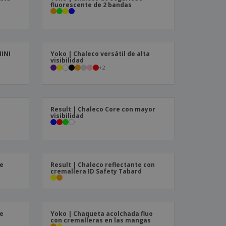
a
fluorescente de 2 bandas
MINI
Yoko | Chaleco versátil de alta
visibilidad
+
2
Result | Chaleco Core con mayor
visibilidad
de
Result | Chaleco reflectante con
cremallera ID Safety Tabard
de
Yoko | Chaqueta acolchada fluo
con cremalleras en las mangas