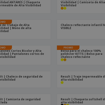
bilidad ANTARES | Chaqueta
Visibilidad | Camiseta de Alt
rmeable de Alta Visibilidad
Visibilidad
OMO
 de Trabajo de Alta
Chaleco reflectante infantil 
bilidad | Mono de alta
VISIBLE
bilidad
OMO
PROMO
alones Cortos Bicolor y Alta
Bolsa para el chaleco 100%
bilidad | Pantalones cortos de
poliéster KITTS | Bolso para
 visibilidad
chaleco reflectante
lt | Chaleco de seguridad de
Result | Traje impermeable 
 visibilidad
alta visibilidad
lt | Camiseta de seguridad
Result | Chaqueta softshell 
clada
alta visibilidad