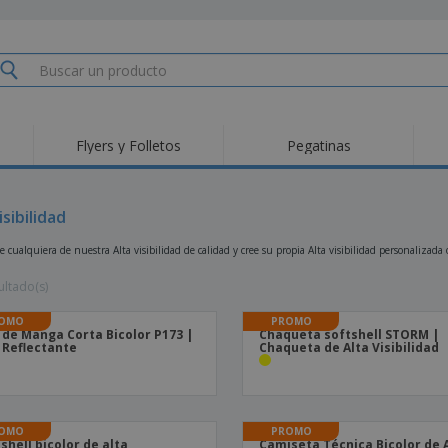
Flyers y Folletos
Pegatinas
Pro
Tendencias
Nuevos productos
pro
des
Banderas, estandartes
isibilidad
Roll-Up
Cami
y guiones
Equipos y suministros
Roll-ups
Bor
e cualquiera de nuestra Alta visibilidad de calidad y cree su propia Alta visibilidad personalizada
para servicio de
alimentos
Acti
Entrega a domicilio
Desechables
libr
ultado(s)
Pegatinas, vinilos y
Relojes de pulsera
Tra
carteles
OMO
PROMO
Sudaderas con
 de Manga Corta Bicolor P173 |
Chaqueta softshell STORM |
Copas y Trofeos
Caja
capucha
 Reflectante
Chaqueta de Alta Visibilidad
Reg
Expositores
Medallas
per
Pósters
Comida y Dulces
Pro
Etiquetas para
Maletas y mochilas
Libr
OMO
PROMO
Impresoras
 shell bicolor de alta
Camiseta Técnica Bicolor de 