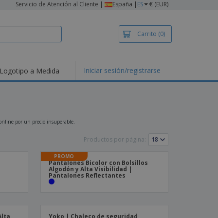
Servicio de Atención al Cliente
|
España |
ES
€ (EUR)
Carrito
(0)
Iniciar sesión/registrarse
Logotipo a Medida
mociones y
ductos
tacados
setas y Polos
dados
 online por un precio insuperable.
vidades al aire
e
Productos por página:
bajo desde casa
PROMO
Pantalones Bicolor con Bolsillos
s de Envío
Algodón y Alta Visibilidad |
Pantalones Reflectantes
alos
sonalizados
ductos ecológicos
os y catálogos
Alta
Yoko | Chaleco de seguridad