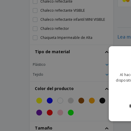
Chaleco reflectante
Chaleco reflectante VISIBLE
Chaleco reflectante infantil MINI VISIBLE
Chaleco reflector
Lea má
Chaqueta Impermeable de Alta
Visibilidad
Imprima su
Tipo de material
Chaqueta Polar de Alta Visibilidad
el tiempo 
Chaqueta de Alta Visibilidad
Plástico
Collar bandana reflectante
Tejido
Al hac
MIKE Niño Chaleco Reflectante
disposit
Mono de alta visibilidad
Color del producto
Pantalones Reflectantes
Pantalones cortos de alta visibilidad
Parka de Alta Visibilidad
Polo Reflectante
Tamaño