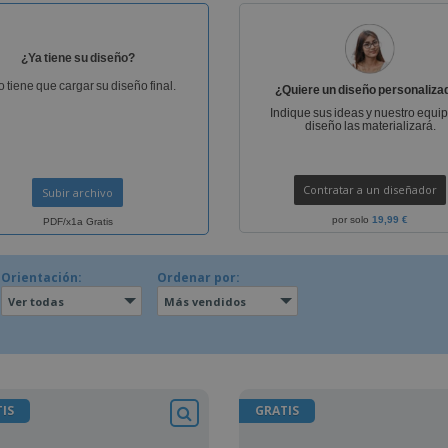
¿Ya tiene su diseño?
o tiene que cargar su diseño final.
¿Quiere un diseño personaliza
Indique sus ideas y nuestro equi
diseño las materializará.
Contratar a un diseñador
Subir archivo
por solo
19,99 €
PDF/x1a Gratis
Orientación:
Ordenar por:
Ver todas
Más vendidos
IS
GRATIS