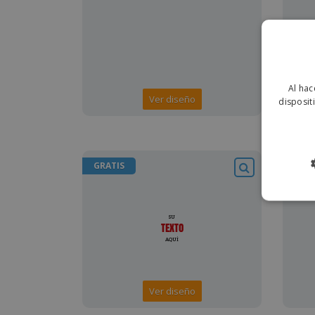
Al hac
Ver diseño
disposit
GRATIS
GRAT
Ver diseño