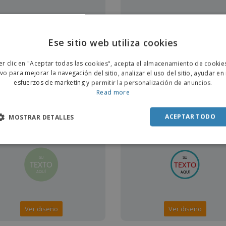
Ese sitio web utiliza cookies
ENGL
er clic en "Aceptar todas las cookies", acepta el almacenamiento de cookie
POR
Ver diseño
Ver diseño
ivo para mejorar la navegación del sitio, analizar el uso del sitio, ayudar en
esfuerzos de marketing y permitir la personalización de anuncios.
SPAN
Read more
ACEPTAR TODO
MOSTRAR DETALLES
IS
GRATIS
Ver diseño
Ver diseño