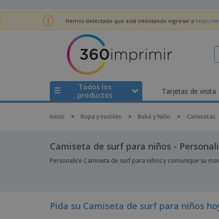
Hemos detectado que está intentando ingresar a
https://
Todos los
Tarjetas de visita
productos
Inicio
>
Ropa y textiles
>
Bebé y Niño
>
Camisetas
Camiseta de surf para niños - Personali
Personalice Camiseta de surf para niños y comunique su ma
Pida su Camiseta de surf para niños ho