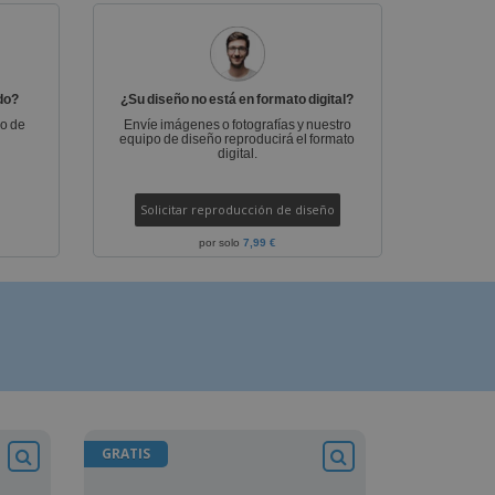
do?
¿Su diseño no está en formato digital?
po de
Envíe imágenes o fotografías y nuestro
equipo de diseño reproducirá el formato
digital.
Solicitar reproducción de diseño
por solo
7,99 €
GRATIS