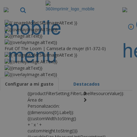
0
Fruit Of The Loom | Camiseta de mujer (61-372-0)
Configurar a mi gusto
Destacados
{{productFilterSetting.FilterLabelResourceValue}}:
Área de
Personalización:
{{dimensions[0].Label}}:
{{customWidth.toString()
+ ' x ' +
customHeight.toString()}}
{{variableSize.MeasureUnitDescription}}