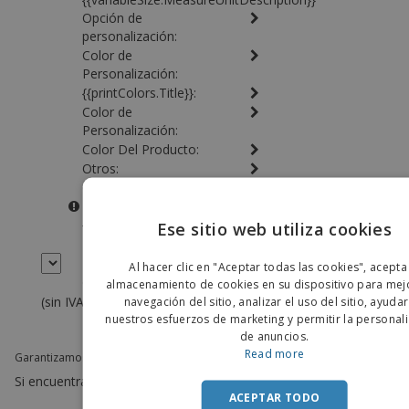
Opción de
personalización:
Color de
Personalización:
{{printColors.Title}}:
Color de
Personalización:
Color Del Producto:
Otros:
Cantidad Total:
{{error}}
Ese sitio web utiliza cookies
×
ENGLIS
Al hacer clic en "Aceptar todas las cookies", acepta
PORTU
Cantidad:
almacenamiento de cookies en su dispositivo para mejo
(sin IVA)
navegación del sitio, analizar el uso del sitio, ayuda
Iniciar Compra »
SPANIS
nuestros esfuerzos de marketing y permitir la personal
de anuncios.
Read more
Garantizamos el precio más bajo.
Si encuentra un precio más bajo, se lo igualamos.
ACEPTAR TODO