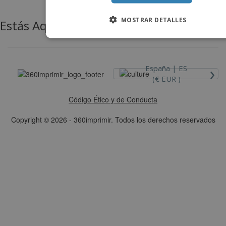
MOSTRAR DETALLES
Estás Aquí:
›
España |
ES
(€ EUR )
Código Ético y de Conducta
Copyright © 2026 - 360imprimir. Todos los derechos reservados