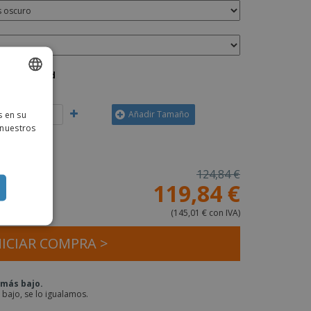
Cantidad
ISH
s en su
Añadir Tamaño
TUGUESE
 nuestros
ISH
124,84 €
119,84 €
ea:
(
145,01 € con IVA
)
NICIAR COMPRA >
 más bajo.
 bajo, se lo igualamos.