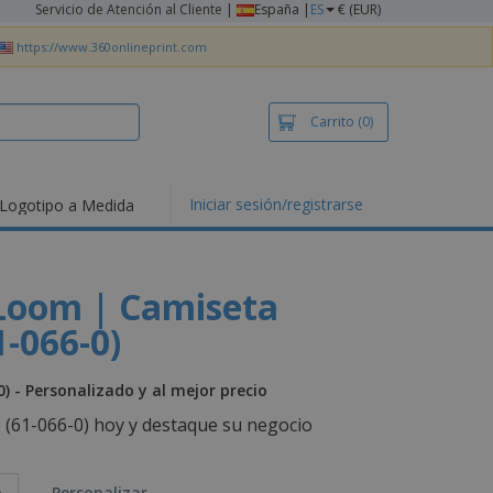
Servicio de Atención al Cliente
|
España |
ES
€ (EUR)
https://www.360onlineprint.com
Carrito
(0)
Iniciar sesión/registrarse
Logotipo a Medida
mociones y
ductos
tacados
setas y Polos
 Loom | Camiseta
dados
1-066-0)
vidades al aire
e
bajo desde casa
) - Personalizado y al mejor precio
s de Envío
o (61-066-0) hoy y destaque su negocio
alos
sonalizados
ductos ecológicos
o
Personalizar