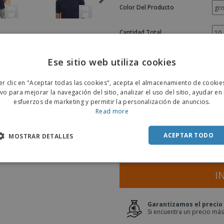
Color Del Producto
Cantidad Total
Tamaño
Ese sitio web utiliza cookies
ENGL
er clic en "Aceptar todas las cookies", acepta el almacenamiento de cookie
POR
ivo para mejorar la navegación del sitio, analizar el uso del sitio, ayudar en
esfuerzos de marketing y permitir la personalización de anuncios.
SPAN
Read more
Presupuesto en lín
ACEPTAR TODO
MOSTRAR DETALLES
I
Garantizamos el precio
Si encuentra un precio más