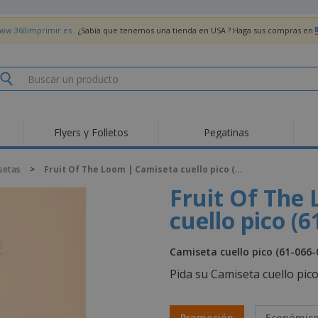
www.360imprimir.es
. ¿Sabía que tenemos una tienda en USA ? Haga sus compras en
Flyers y Folletos
Pegatinas
Pro
Tendencias
Nuevos productos
pro
setas
>
Fruit Of The Loom | Camiseta cuello pico (61-066-0)
des
Banderas, estandartes
Roll-Up
Cami
Fruit Of The
y guiones
Equipos y suministros
Roll-ups
Bor
para servicio de
cuello pico (6
alimentos
Acti
Entrega a domicilio
Desechables
libr
Pegatinas, vinilos y
Relojes de pulsera
Tra
Camiseta cuello pico (61-066-0
carteles
Sudaderas con
Copas y Trofeos
Caja
Pida su Camiseta cuello pic
capucha
Reg
Expositores
Medallas
per
Pósters
Comida y Dulces
Pro
Promoción
Económic