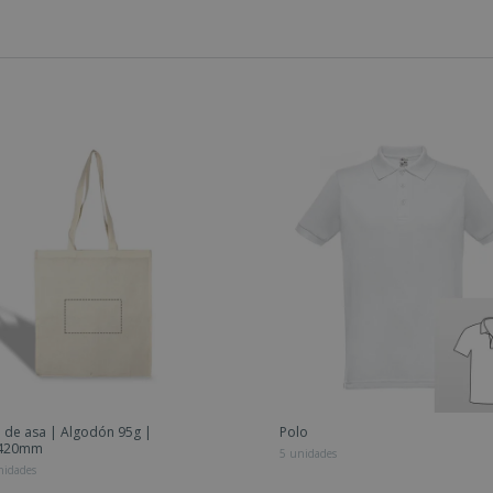
 de asa | Algodón 95g |
Polo
x420mm
5 unidades
nidades