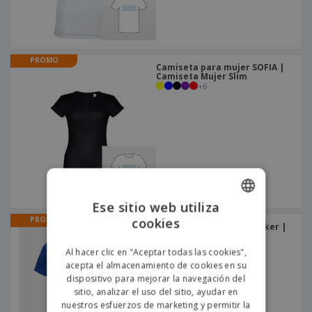
o
s
PROMO
Camiseta para mujer SOFIA |
Camiseta Mujer Slim
+
6
Ese sitio web utiliza
cookies
PROMO
ENGLISH
Camiseta Niño Mukua Joker |
Camiseta para Niños
PORTUGUESE
Al hacer clic en "Aceptar todas las cookies",
acepta el almacenamiento de cookies en su
SPANISH
dispositivo para mejorar la navegación del
sitio, analizar el uso del sitio, ayudar en
nuestros esfuerzos de marketing y permitir la