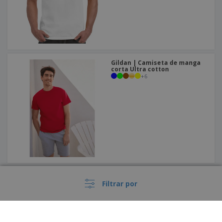
Gildan | Camiseta de manga
corta Ultra cotton
+
6
Gildan | Camiseta de manga
corta Heavy Cotton
Filtrar por
+
8