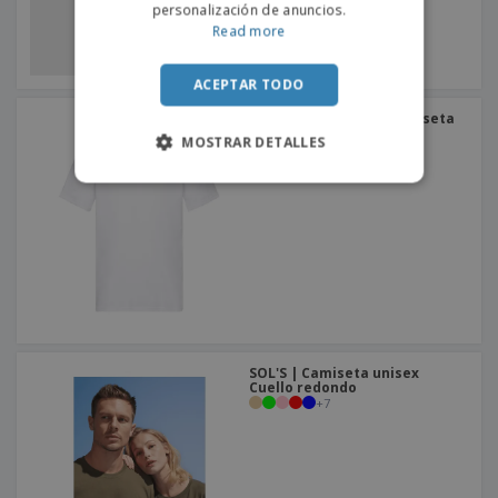
personalización de anuncios.
Read more
ACEPTAR TODO
Fruit of the Loom | Camiseta
originales
MOSTRAR DETALLES
+
5
SOL'S | Camiseta unisex
Cuello redondo
+
7