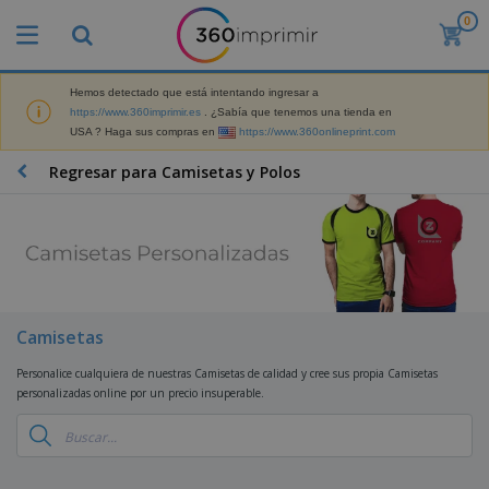
0
P
r
o
d
Hemos detectado que está intentando ingresar a
M
u
https://www.360imprimir.es
. ¿Sabía que tenemos una tienda en
a
c
USA ? Haga sus compras en
https://www.360onlineprint.com
t
t
e
o
P
Regresar para Camisetas y Polos
r
s
r
i
m
o
a
á
d
l
s
P
u
d
v
a
c
e
e
n
t
M
n
t
o
a
M
d
a
s
r
Camisetas
a
i
l
P
k
t
d
l
r
e
Personalice cualquiera de nuestras Camisetas de calidad y cree sus propia Camisetas
e
o
a
o
B
t
personalizadas online por un precio insuperable.
r
s
s
m
o
i
i
y
o
l
n
a
E
c
s
g
l
x
R
i
a
d
p
o
o