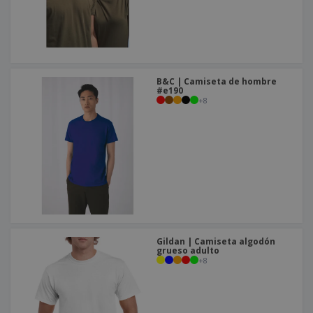
B&C | Camiseta de hombre
#e190
+
8
Gildan | Camiseta algodón
grueso adulto
+
8