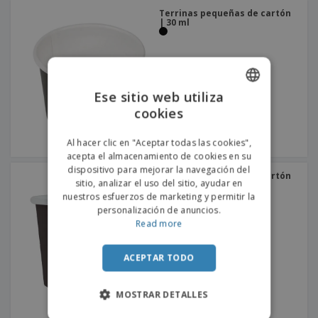
Terrinas pequeñas de cartón
| 30 ml
Ese sitio web utiliza
cookies
ENGLISH
PORTUGUESE
Al hacer clic en "Aceptar todas las cookies",
acepta el almacenamiento de cookies en su
SPANISH
dispositivo para mejorar la navegación del
Terrinas pequeñas de cartón
sitio, analizar el uso del sitio, ayudar en
| 60 ml
nuestros esfuerzos de marketing y permitir la
personalización de anuncios.
Read more
ACEPTAR TODO
MOSTRAR DETALLES