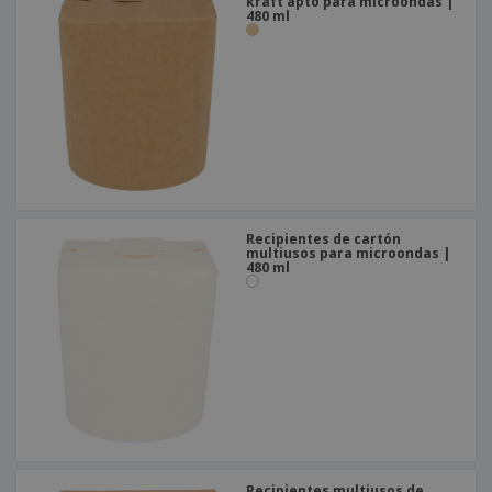
o
kraft apto para microondas |
480 ml
s
Recipientes de cartón
multiusos para microondas |
480 ml
Recipientes multiusos de