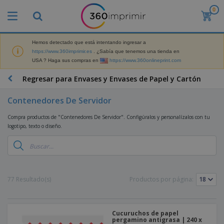
0
P
r
o
d
Hemos detectado que está intentando ingresar a
M
u
×
https://www.360imprimir.es
. ¿Sabía que tenemos una tienda en
a
c
USA ? Haga sus compras en
https://www.360onlineprint.com
t
t
e
o
P
Regresar para Envases y Envases de Papel y Cartón
r
s
r
i
m
o
a
Contenedores De Servidor
á
d
l
s
P
u
d
Compra productos de "Contenedores De Servidor". Configúralos y personalízalos con tu
v
a
c
e
logotipo, texto o diseño.
e
n
t
M
n
t
o
a
M
d
a
s
r
a
i
l
P
k
t
d
l
r
e
e
o
a
o
B
77 Resultado(s)
Productos por página:
t
r
s
s
m
o
i
i
y
o
l
n
a
E
c
s
g
l
x
R
i
Cucuruchos de papel
a
d
p
pergamino antigrasa | 240 x
o
o