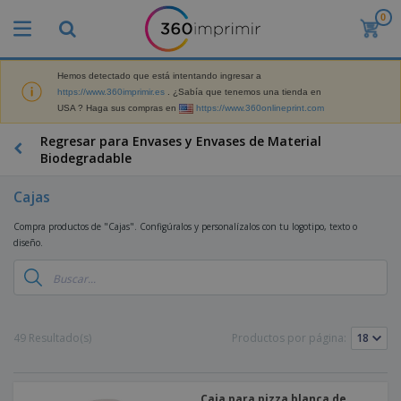
0
P
r
o
d
Hemos detectado que está intentando ingresar a
M
u
https://www.360imprimir.es
. ¿Sabía que tenemos una tienda en
a
c
USA ? Haga sus compras en
https://www.360onlineprint.com
t
t
e
o
P
Regresar para Envases y Envases de Material
r
s
r
Biodegradable
i
m
o
a
á
d
l
Cajas
s
P
u
d
v
a
c
e
Compra productos de "Cajas". Configúralos y personalízalos con tu logotipo, texto o
e
n
t
M
diseño.
n
t
o
a
M
d
a
s
r
a
i
l
P
k
t
d
l
r
e
e
o
a
o
B
t
r
s
s
m
o
i
49 Resultado(s)
Productos por página:
i
y
o
l
n
a
E
c
s
g
l
x
R
i
a
d
p
o
o
Caja para pizza blanca de