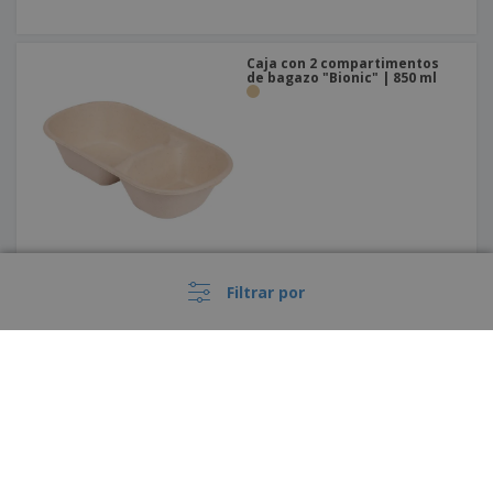
Caja con 2 compartimentos
de bagazo "Bionic" | 850 ml
Filtrar por
Caja con 1 compartimento de
bagazo "Bionic" | 1 L