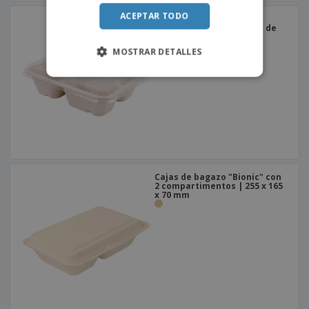
ACEPTAR TODO
Bandejas con 3
compartimentos y tapas de
bagazo "Bionic" de PET
MOSTRAR DETALLES
Cajas de bagazo "Bionic" con
2 compartimentos | 255 x 165
x 70 mm