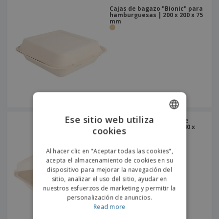
Cajas de bagazo "Bionic" para
hamburguesas | 200 x 200 x 75
mm
Ese sitio web utiliza
Envoltorio desechable de
caña de azúcar | 470 x 340 x
cookies
ENGLISH
520 mm
PORTUGUESE
Al hacer clic en "Aceptar todas las cookies",
acepta el almacenamiento de cookies en su
SPANISH
dispositivo para mejorar la navegación del
sitio, analizar el uso del sitio, ayudar en
nuestros esfuerzos de marketing y permitir la
personalización de anuncios.
Read more