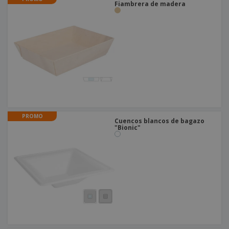
o
Fiambrera de madera
s
PROMO
Cuencos blancos de bagazo
"Bionic"