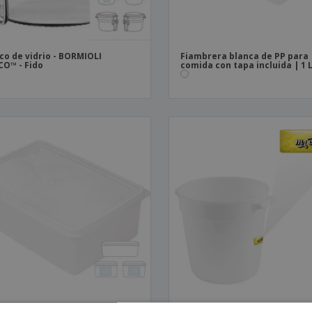
co de vidrio - BORMIOLI
Fiambrera blanca de PP para
O™ - Fido
comida con tapa incluida | 1 