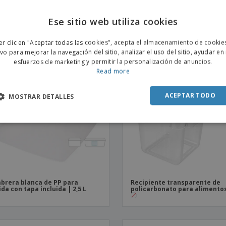
brera blanca de PP para
Recipiente blanco de HDPE | 1
da con tapa incluida | 1,5 L
Ese sitio web utiliza cookies
ENGL
er clic en "Aceptar todas las cookies", acepta el almacenamiento de cookie
POR
ivo para mejorar la navegación del sitio, analizar el uso del sitio, ayudar en
esfuerzos de marketing y permitir la personalización de anuncios.
SPAN
Read more
ACEPTAR TODO
MOSTRAR DETALLES
brera blanca de PP para
Recipiente transparente de
da con tapa incluida | 2,5 L
policarbonato para alimentos