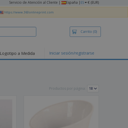
Servicio de Atención al Cliente
|
España |
ES
€ (EUR)
https://www.360onlineprint.com
Carrito
(0)
Iniciar sesión/registrarse
Logotipo a Medida
mociones y
ductos
tacados
setas y Polos
dados
Productos por página:
vidades al aire
e
bajo desde casa
s de Envío
alos
sonalizados
ductos ecológicos