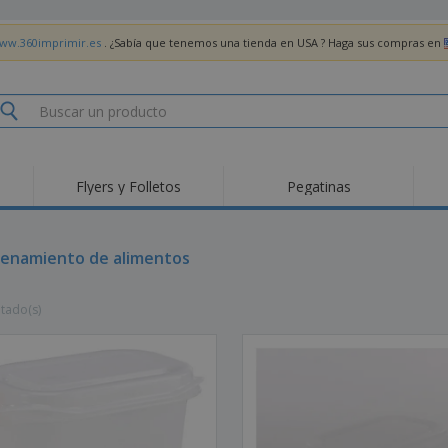
www.360imprimir.es
. ¿Sabía que tenemos una tienda en USA ? Haga sus compras en
Flyers y Folletos
Pegatinas
Pro
Tendencias
Nuevos productos
pro
des
Banderas, estandartes
enamiento de alimentos
Roll-Up
Cami
y guiones
Equipos y suministros
Roll-ups
Bor
para servicio de
ltado(s)
alimentos
Acti
Entrega a domicilio
Desechables
libr
Pegatinas, vinilos y
Relojes de pulsera
Tra
carteles
Sudaderas con
Copas y Trofeos
Caja
capucha
Reg
Expositores
Medallas
per
Pósters
Comida y Dulces
Pro