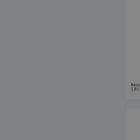
Reci
| 8 L