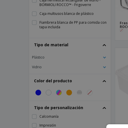
Caja hermética rectangular de vidrio -
BORMIOLI ROCCO™ - Frigoverre
Caja multiusos blanca de plástico
Fiambrera blanca de PP para comida con
Fras
ROCC
tapa incluida
Frasco cilíndrico transparente de cristal
para almacenamiento
Tipo de material
Frasco de almacenamiento transparente
de cristal con cierre de clip
Plástico
Frasco de vidrio - BORMIOLI ROCCO™ -
Vidrio
Fido
Frasco para aperitivos surtidos de cristal
Color del producto
Frasco para aperitivos transparente de
cristal
Frasco transparente con tapa de cristal
Tipo de personalización
Frasco transparente de almacenamiento
de cristal
Calcomanía
Frasco transparente de cristal con cierre
hermético y papel vichy
Impresión