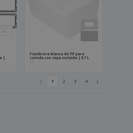
Fiambrera blanca de PP para
o |
comida con tapa incluida | 9,7 L
‹
›
1
2
3
4