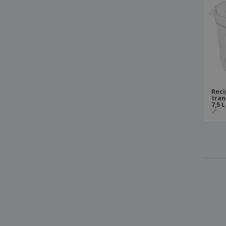
Reci
tran
7,5 L