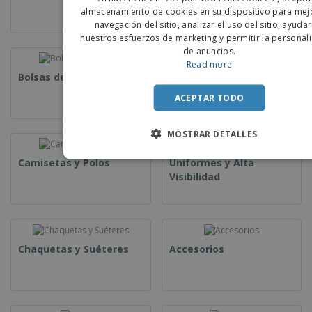
PORTU
almacenamiento de cookies en su dispositivo para mejo
navegación del sitio, analizar el uso del sitio, ayuda
SPANIS
nuestros esfuerzos de marketing y permitir la personal
de anuncios.
Read more
Bolsas de Plástico
Sobres de Papel
ACEPTAR TODO
MOSTRAR DETALLES
Camisetas y Polos
Uniformes y Alta
Visibilidad
Chaquetas y Suéteres
Accesorios