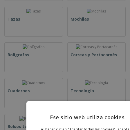
Tazas
Mochilas
Bolígrafos
Correas y Portacarnés
Cuadernos
Tecnología
Ese sitio web utiliza cookies
ENGLIS
Bolsos tejidos
Bolsas de Papel
Al hacer clic en "Aceptar todas las cookies", acepta