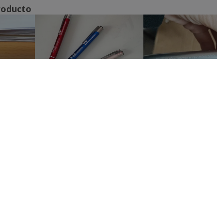
roducto
Mostrar todas las reseñas
 NOSOTROS
ATENCIÓN AL CLIENTE
es somos
Servicio de Atención al Cliente
Mi cuenta
Gestionar pedidos