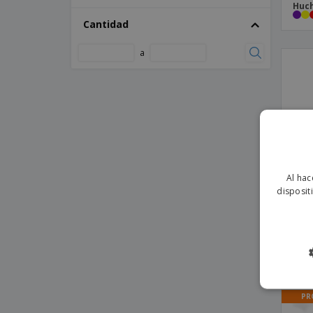
Huch
Bloc Notas Locomix
Cantidad
Bloc Notas Makron
a
Bloc Notas Meivax
Bloc Notas Paldon
Bloc Notas Raimok
Bloc Notas Robin
Bloc Notas Semillas Amenti
Bloc Notas Semillas Zomek
Al hac
Bloc Notas Soporte Phesux
disposit
Bloc Notas Tefan
Bloc Notas Xeria
Iden
Bloc Notas Yakis
Bloc Notas Zinko
PR
Bloc de notas con bolígrafo