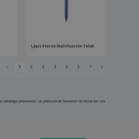
Lápiz Eterno Multifunción Teluk
‹
›
1
2
3
4
5
6
7
su estrategia promocional. Los productos de Decoración de oficina son una