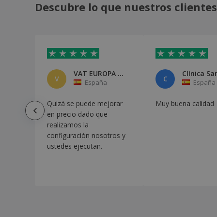
Descubre lo que nuestros clientes
Bolígrafo Klinch
Bolígrafo Lápiz Eterno Holwick
Bolígrafo Láser Snarry
Bolígrafo Lester
Bolígrafo Linterna Krujer
VAT EUROPA SERVICES, S.L.
V
C
Bolígrafo Linterna Senter
España
España
Bolígrafo Luggins
Quizá se puede mejorar
Muy buena calidad
Bolígrafo Medic
en precio dado que
realizamos la
Bolígrafo Morek
configuración nosotros y
Bolígrafo Multifunción 7 en 1 Payro
ustedes ejecutan.
Bolígrafo Multifunción Contal
Bolígrafo Multifunción Sauris
Bolígrafo Nikox
Bolígrafo Nukot
Bolígrafo Paterson