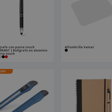
Etiquetas para
Maletas y mochilas
Libr
Impresoras
grafo con punta touch
Alfombrilla Vaniat
RANT | Bolígrafo en aluminio
nta touch
OMO