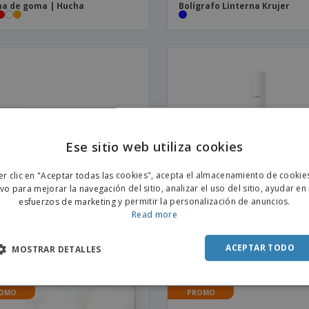
a de goma | Hucha
Bolígrafo Linterna Krujer
Ese sitio web utiliza cookies
ENGL
er clic en "Aceptar todas las cookies", acepta el almacenamiento de cookie
POR
ivo para mejorar la navegación del sitio, analizar el uso del sitio, ayudar en
esfuerzos de marketing y permitir la personalización de anuncios.
SPAN
Read more
tificador Bindel
Bolígrafo Lápiz Eterno Holwi
ACEPTAR TODO
MOSTRAR DETALLES
OMO
PROMO