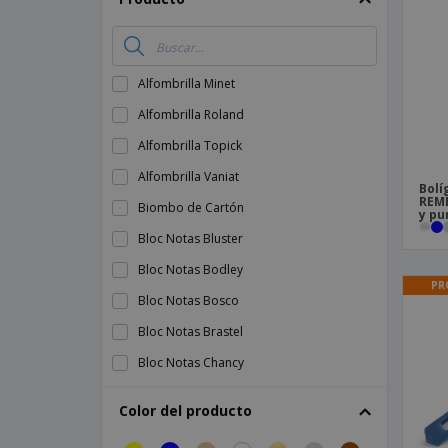
Imanes Personalizados
Lonas
Alfombrilla Minet
Alfombrilla Roland
Alfombrilla Topick
Alfombrilla Vaniat
Bolí
REMB
Biombo de Cartón
y pu
Bloc Notas Bluster
Bloc Notas Bodley
PR
Bloc Notas Bosco
Bloc Notas Brastel
Bloc Notas Chancy
Bloc Notas Cilux
Color del producto
Bloc Notas Ciluxlin