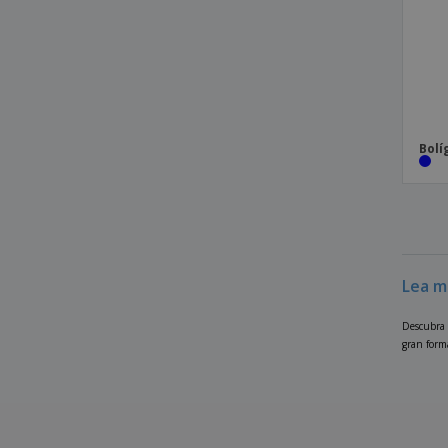
Bolígrafo Desok
Bolígrafo Gordon
Bolígrafo Harry
Bolígrafo Helmor
Bolí
Bolígrafo Heloix
Bolígrafo Hispar
Bolígrafo Horten
Bolígrafo Hurban
Bolígrafo IM Achromatic
Lea m
Bolígrafo Jeans
Descubra 
Bolígrafo Jotter Core
gran form
Bolígrafo Jotter Original
Bolígrafo Karsol
Bolígrafo Kific