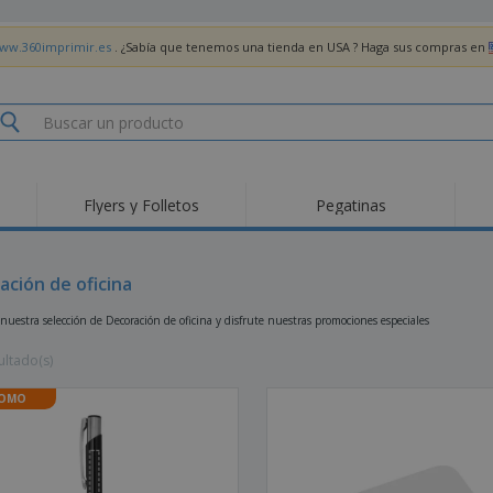
www.360imprimir.es
. ¿Sabía que tenemos una tienda en USA ? Haga sus compras en
Flyers y Folletos
Pegatinas
Pro
Tendencias
Nuevos productos
pro
des
Banderas, estandartes
ación de oficina
Roll-Up
Cami
y guiones
Equipos y suministros
Roll-ups
Bor
nuestra selección de Decoración de oficina y disfrute nuestras promociones especiales
para servicio de
alimentos
Acti
Entrega a domicilio
Desechables
libr
ultado(s)
Pegatinas, vinilos y
Relojes de pulsera
Tra
carteles
OMO
Sudaderas con
Copas y Trofeos
Caja
capucha
Reg
Expositores
Medallas
per
Pósters
Comida y Dulces
Pro