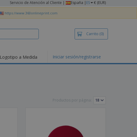
Servicio de Atención al Cliente
|
España |
ES
€ (EUR)
https://www.360onlineprint.com
Carrito
(0)
Iniciar sesión/registrarse
Logotipo a Medida
mociones y
ductos
tacados
setas y Polos
dados
vidades al aire
e
Productos por página:
bajo desde casa
s de Envío
alos
sonalizados
ductos ecológicos