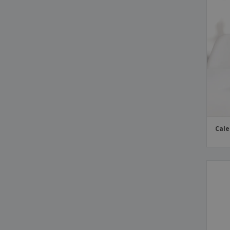
Bolígrafo Antibacteriano Doret
Bolígrafo Antibacteriano Licter
Bolígrafo Antibacteriano Multifunción Fruk
Bolígrafo Bailey Light
Bolígrafo Blacks
Bolígrafo Blavix
Bolígrafo Bracing
Bolígrafo Brilen
Cale
Bolígrafo Brincio
Bolígrafo Bropex
Bolígrafo Classic Click
Bolígrafo Clessin
Bolígrafo Clexton
Bolígrafo Clover
Bolígrafo Compo