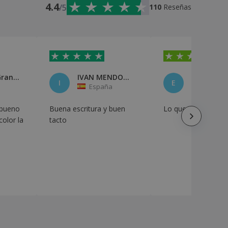
4.4
/5
110
Reseñas
Gran Via Gran Via
IVAN MENDOZA HURTADO
I
E
España
España
 bueno
Buena escritura y buen
Lo que me esperab
color la
tacto