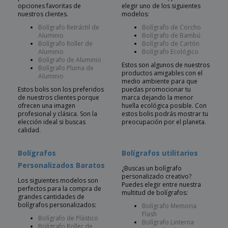
opciones favoritas de
elegir uno de los siguientes
nuestros clientes.
modelos:
Bolígrafo Retráctil de
Bolígrafo de Corcho
Aluminio
Bolígrafo de Bambú
Bolígrafo Roller de
Bolígrafo de Cartón
Aluminio
Bolígrafo Ecológico
Bolígrafo de Aluminio
Estos son algunos de nuestros
Bolígrafo Pluma de
productos amigables con el
Aluminio
medio ambiente para que
Estos bolis son los preferidos
puedas promocionar tu
de nuestros clientes porque
marca dejando la menor
ofrecen una imagen
huella ecológica posible. Con
profesional y clásica. Son la
estos bolis podrás mostrar tu
elección ideal si buscas
preocupación por el planeta.
calidad.
Bolígrafos
Bolígrafos utilitarios
Personalizados Baratos
¿Buscas un bolígrafo
personalizado creativo?
Los siguientes modelos son
Puedes elegir entre nuestra
perfectos para la compra de
multitud de bolígrafos:
grandes cantidades de
bolígrafos personalizados:
Bolígrafo Memoria
Flash
Bolígrafo de Plástico
Bolígrafo Linterna
Bolígrafo Roller de