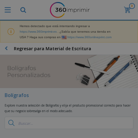
0
P
r
o
d
Hemos detectado que está intentando ingresar a
M
u
https://www.360imprimir.es
. ¿Sabía que tenemos una tienda en
a
c
USA ? Haga sus compras en
https://www.360onlineprint.com
t
t
e
o
P
Regresar para Material de Escritura
r
s
r
i
m
o
a
á
d
l
s
P
u
d
v
a
c
e
e
n
t
M
n
t
o
a
M
d
a
s
r
Bolígrafos
a
i
l
P
k
t
d
l
r
e
Explore nuestra selección de Bolígrafos y elija el producto promocional correcto para hacer
e
o
a
o
B
t
que su negocio sobresalga en el modo adecuado.
r
s
s
m
o
i
i
y
o
l
n
a
E
c
s
g
l
x
R
i
a
d
p
o
o