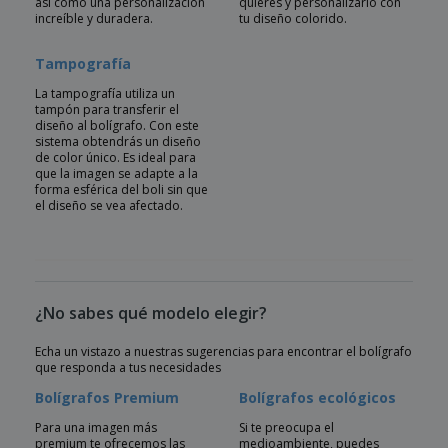
así como una personalización
quieres y personalizarlo con
increíble y duradera.
tu diseño colorido.
Tampografía
La tampografía utiliza un
tampón para transferir el
diseño al bolígrafo. Con este
sistema obtendrás un diseño
de color único. Es ideal para
que la imagen se adapte a la
forma esférica del boli sin que
el diseño se vea afectado.
¿No sabes qué modelo elegir?
Echa un vistazo a nuestras sugerencias para encontrar el bolígrafo
que responda a tus necesidades
Bolígrafos Premium
Bolígrafos ecológicos
Para una imagen más
Si te preocupa el
premium te ofrecemos las
medioambiente, puedes