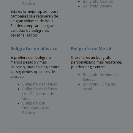
Bolígrafo Abanico
Plástico
Bolígrafo Llavero
Esta es la mejor opción para
campañas que requieren de
un gran volumen de bolis.
Puedes comprar una gran
cantidad de bolígrafos
personalizados.
Bolígrafos de plástico
Bolígrafo de Metal
Si prefieres un bolígrafo
Si prefieres un bolígrafo
menos pesado y más
personalizado más resistente,
colorido, puedes elegir entre
puedes elegir entre:
las siguientes opciones de
Bolígrafo de Aluminio
plástico:
Retráctil
Bolígrafo de Plástico
Bolígrafo Pluma de
Bolígrafo de Plástico
Metal
con Mecanismo de
Giro
Bolígrafo con
Empuñadura de
Plástico