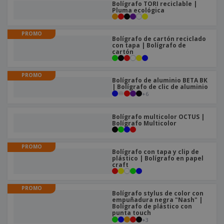
Bolígrafo TORI reciclable |
Pluma ecológica
PROMO
Bolígrafo de cartón reciclado
con tapa | Bolígrafo de
cartón
PROMO
Bolígrafo de aluminio BETA BK
| Bolígrafo de clic de aluminio
+
6
Bolígrafo multicolor OCTUS |
Bolígrafo Multicolor
PROMO
Bolígrafo con tapa y clip de
plástico | Bolígrafo en papel
craft
PROMO
Bolígrafo stylus de color con
empuñadura negra "Nash" |
Bolígrafo de plástico con
punta touch
+
3