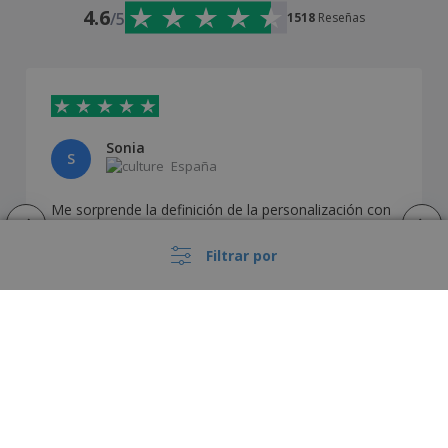
4.6
/5
1518
Reseñas
Sonia
S
España
Me sorprende la definición de la personalización con
el cuerpo de texto tan pequeño. Es la segunda vez
que los pido y seguiré pidiendo sin dudas. Ya hemos
Filtrar por
entregado el trabajo y no puedo poner fotos.
Cómo nuestros clientes personalizan el
España |
ES