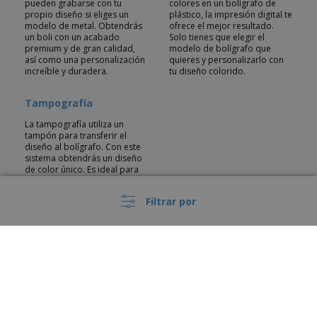
pueden grabarse con tu
colores en un bolígrafo de
propio diseño si eliges un
plástico, la impresión digital te
modelo de metal. Obtendrás
ofrece el mejor resultado.
un boli con un acabado
Solo tienes que elegir el
premium y de gran calidad,
modelo de bolígrafo que
así como una personalización
quieres y personalizarlo con
increíble y duradera.
tu diseño colorido.
Tampografía
La tampografía utiliza un
tampón para transferir el
diseño al bolígrafo. Con este
sistema obtendrás un diseño
de color único. Es ideal para
que la imagen se adapte a la
forma esférica del boli sin que
Filtrar por
el diseño se vea afectado.
¿No sabes qué modelo elegir?
Echa un vistazo a nuestras sugerencias para encontrar el bolígrafo