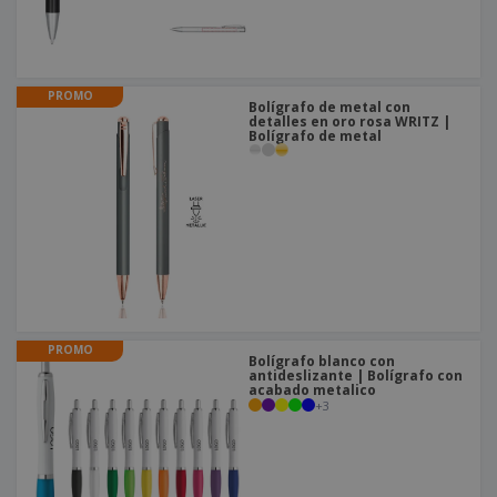
o
s
PROMO
Bolígrafo de metal con
detalles en oro rosa WRITZ |
Bolígrafo de metal
PROMO
Bolígrafo blanco con
antideslizante | Bolígrafo con
acabado metalico
+
3