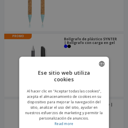
PROMO
Bolígrafo de plástico SYNTER
| Bolígrafo con carga en gel
Ese sitio web utiliza
cookies
ENGLISH
PORTUGUESE
Al hacer clic en "Aceptar todas las cookies",
acepta el almacenamiento de cookies en su
SPANISH
dispositivo para mejorar la navegación del
Bolígrafo TORI reciclable |
sitio, analizar el uso del sitio, ayudar en
Pluma ecológica
nuestros esfuerzos de marketing y permitir la
personalización de anuncios.
Read more