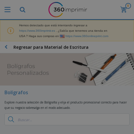
0
P
r
o
d
Hemos detectado que está intentando ingresar a
M
u
https://www.360imprimir.es
. ¿Sabía que tenemos una tienda en
a
c
USA ? Haga sus compras en
https://www.360onlineprint.com
t
t
e
o
P
Regresar para Material de Escritura
r
s
r
i
m
o
a
á
d
l
s
P
u
d
v
a
c
e
e
n
t
M
n
t
o
a
M
d
a
s
r
Bolígrafos
a
i
l
P
k
t
d
l
r
e
Explore nuestra selección de Bolígrafos y elija el producto promocional correcto para hacer
e
o
a
o
B
t
que su negocio sobresalga en el modo adecuado.
r
s
s
m
o
i
i
y
o
l
n
a
E
c
s
g
l
x
R
i
a
d
p
o
o