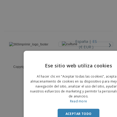
›
España |
ES
(€ EUR )
Código Ético y de Conducta
Ese sitio web utiliza cookies
Copyright © 2026 - 360imprimir. Todos los derechos reservados
ENGLIS
Al hacer clic en "Aceptar todas las cookies", acepta
PORTU
almacenamiento de cookies en su dispositivo para mejo
navegación del sitio, analizar el uso del sitio, ayuda
SPANIS
nuestros esfuerzos de marketing y permitir la personal
de anuncios.
Read more
ACEPTAR TODO