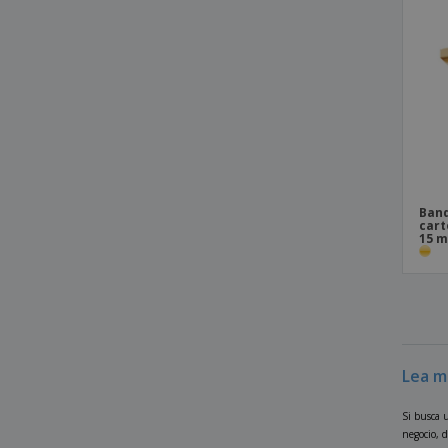
Band
cart
15 
Lea m
Si busca u
negocio, d