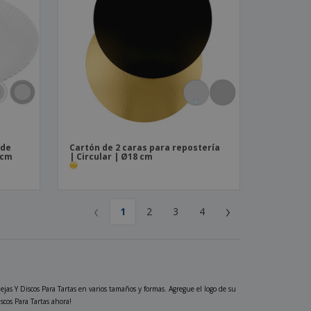
 de
Cartón de 2 caras para repostería
 cm
| Circular | Ø18 cm
‹
›
1
2
3
4
ejas Y Discos Para Tartas en varios tamaños y formas. Agregue el logo de su
scos Para Tartas ahora!