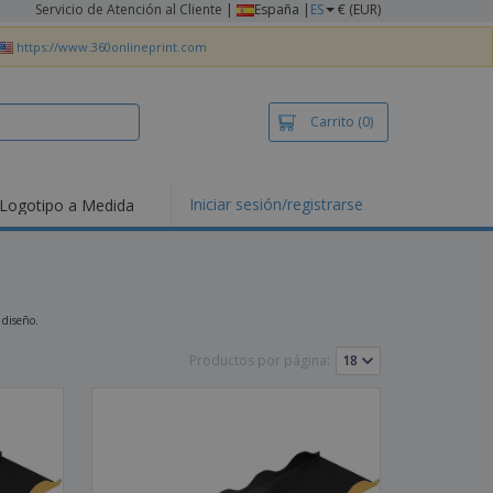
Servicio de Atención al Cliente
|
España |
ES
€ (EUR)
https://www.360onlineprint.com
Carrito
(0)
Iniciar sesión/registrarse
Logotipo a Medida
mociones y
ductos
tacados
setas y Polos
dados
 diseño.
vidades al aire
e
Productos por página:
bajo desde casa
s de Envío
alos
sonalizados
ductos ecológicos