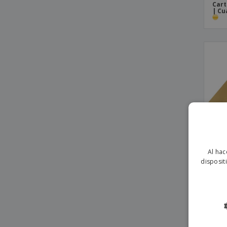
Cart
| Cu
Al hac
disposit
Cart
| Cu