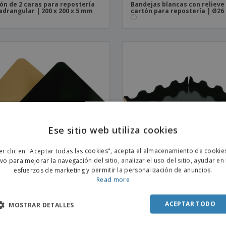
ón de 2 caras para repostería
Bandejas blancas con relieve
adrangular | 200 x 200 x 5 mm
cartón para repostería | Ø26
Ese sitio web utiliza cookies
ENGL
er clic en "Aceptar todas las cookies", acepta el almacenamiento de cookie
POR
ivo para mejorar la navegación del sitio, analizar el uso del sitio, ayudar en
esfuerzos de marketing y permitir la personalización de anuncios.
SPAN
Read more
ón de 2 caras para repostería
Bandeja de cartón de 2 lados
adrangular | 220 x 220 x 5 mm
repostería con bordes ondul
190 x 190 x 20 mm
ACEPTAR TODO
MOSTRAR DETALLES