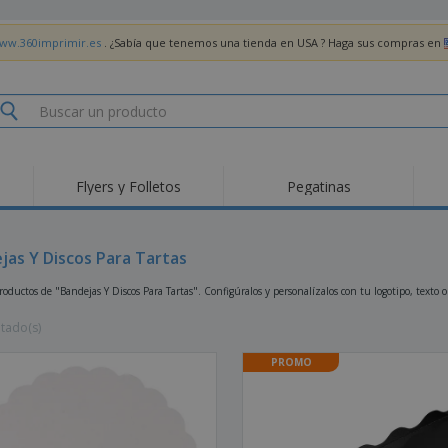
www.360imprimir.es
. ¿Sabía que tenemos una tienda en USA ? Haga sus compras en
Flyers y Folletos
Pegatinas
Pro
Tendencias
Nuevos productos
pro
des
Banderas, estandartes
jas Y Discos Para Tartas
Roll-Up
Cami
y guiones
Equipos y suministros
Roll-ups
Bor
ductos de "Bandejas Y Discos Para Tartas". Configúralos y personalízalos con tu logotipo, texto o
para servicio de
alimentos
Acti
Entrega a domicilio
Desechables
libr
ltado(s)
Pegatinas, vinilos y
Relojes de pulsera
Tra
carteles
PROMO
Sudaderas con
Copas y Trofeos
Caja
capucha
Reg
Expositores
Medallas
per
Pósters
Comida y Dulces
Pro