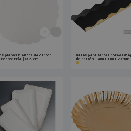
Etiquetas para
Maletas y mochilas
Libr
Impresoras
os planos blancos de cartón
Bases para tartas dorada/ne
 repostería | Ø29 cm
de cartón | 400 x 100 x 20 mm