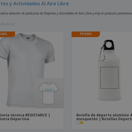
tes y Actividades Al Aire Libre
Etiquetas para
Maletas y mochilas
Libr
Impresoras
estra selección de productos de Deportes y Actividades Al Aire Libre y elija el producto promocio
ultado(s)
OMO
PROMO
seta técnica RESISTANCE |
Botella de deporte aluminio 
seta Deportiva
mosquetón | Botellas Deport