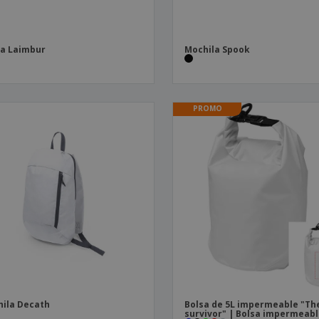
a Laimbur
Mochila Spook
PROMO
ila Decath
Bolsa de 5L impermeable "Th
survivor" | Bolsa impermeab