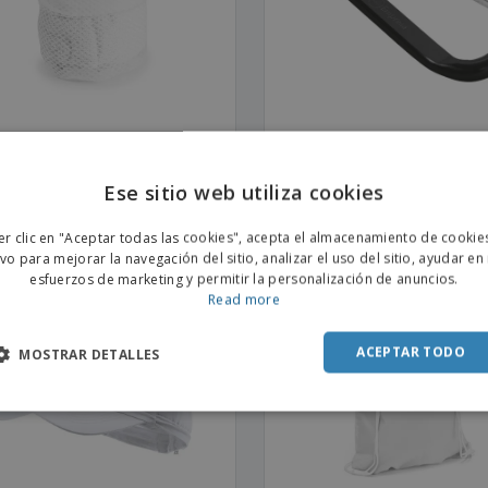
la Absorbente Gymnasio
Mosquetón de aluminio MAT
| Mosquetón
Ese sitio web utiliza cookies
ENGL
er clic en "Aceptar todas las cookies", acepta el almacenamiento de cookie
POR
ivo para mejorar la navegación del sitio, analizar el uso del sitio, ayudar en
esfuerzos de marketing y permitir la personalización de anuncios.
SPAN
Read more
ACEPTAR TODO
MOSTRAR DETALLES