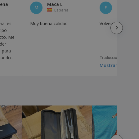
lena
Maca L
Eliot Greg
M
E
España
España
ial es
Muy buena calidad
Volveré por más
tipo
ecto. Me
der
 para
 quedo
Traducción automátic
 que la
Mostrar original
era
arlas.