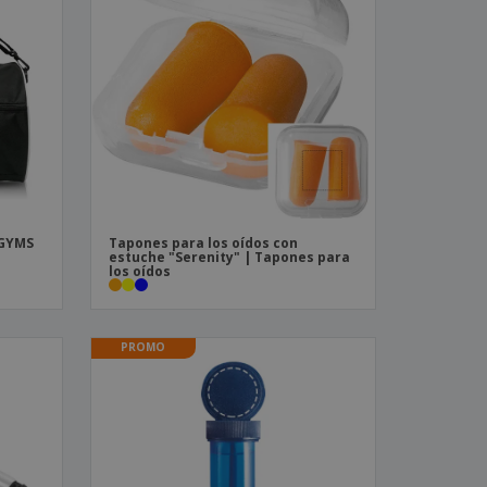
 GYMS
Tapones para los oídos con
estuche "Serenity" | Tapones para
los oídos
PROMO