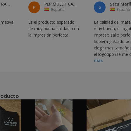
SALVADOR RAMOS
PEP MULET CASTELL
Secu Mari
P
S
España
España
amativa
Es el producto esperado,
La calidad del mater
de muy buena calidad, con
muy buena, el logo
la impresión perfecta.
impreso salio perf
hubiera gustado po
elegir mas tamaños
el logotipo (se me
más
un poco pequeño) y
forma del cuello fu
mas amplia, no tan
pegado al cuello. Incluso
así, volveré a compr
roducto