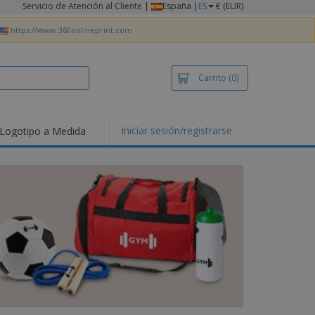
Servicio de Atención al Cliente
|
España |
ES
€ (EUR)
https://www.360onlineprint.com
Carrito
(0)
Iniciar sesión/registrarse
Logotipo a Medida
mociones y
ductos
tacados
setas y Polos
dados
vidades al aire
e
bajo desde casa
s de Envío
alos
sonalizados
ductos ecológicos