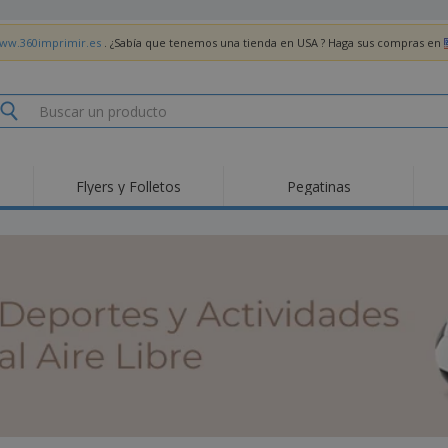
www.360imprimir.es
. ¿Sabía que tenemos una tienda en USA ? Haga sus compras en
Flyers y Folletos
Pegatinas
Pro
Tendencias
Nuevos productos
pro
des
Banderas, estandartes
Roll-Up
Cami
y guiones
Equipos y suministros
Roll-ups
Bor
para servicio de
alimentos
Acti
Entrega a domicilio
Desechables
libr
Pegatinas, vinilos y
Relojes de pulsera
Tra
carteles
Sudaderas con
Copas y Trofeos
Caja
capucha
Reg
Expositores
Medallas
per
Pósters
Comida y Dulces
Pro