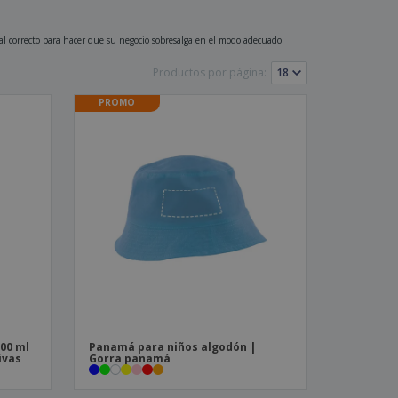
os y catálogos
nal correcto para hacer que su negocio sobresalga en el modo adecuado.
Productos por página:
PROMO
400 ml
Panamá para niños algodón |
ivas
Gorra panamá