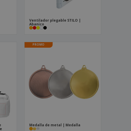
Ventilador plegable STILO |
Abanico
PROMO
e
Medalla de metal | Medalla
le