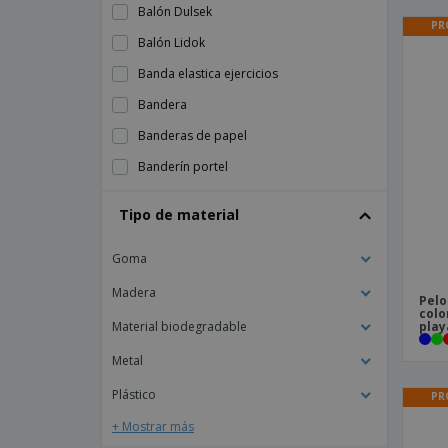
Balón Dulsek
PR
Balón Lidok
Banda elastica ejercicios
Bandera
Banderas de papel
Banderín portel
Bandolera Versox
Tipo de material
Bastoms Stick
Goma
Bastón Caterpil
Bidón Iskan
Madera
Pelo
colo
Bidón Rextan
play
Material biodegradable
Bola Golf Nessa
Metal
Bolígrafo Basley
Plástico
PR
Bolsa Bici Ritok
+ Mostrar más
Bolsa Cuper