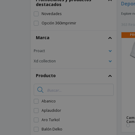
Depor
destacados
Imanes Personalizados
Novedades
Explore nu
Lonas
Opción 360imprimir
363 Res
PR
Marca
Proact
Xd collection
Producto
Abanico
Aplaudidor
Cami
Aro Turkol
Cami
Balón Delko