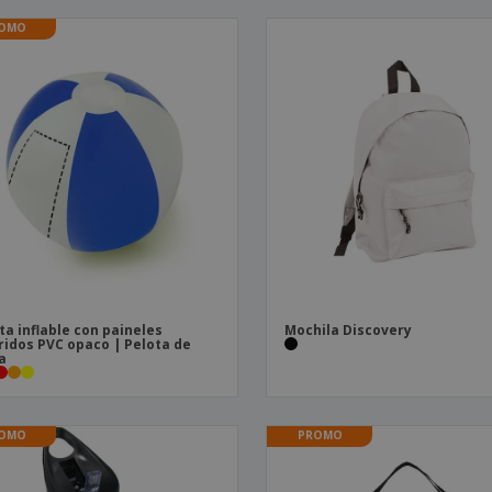
OMO
ta inflable con paineles
Mochila Discovery
ridos PVC opaco | Pelota de
a
OMO
PROMO