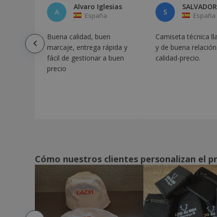
Alvaro Iglesias
Funda Sillín Mapol
A
S
España
España
Funda mochila poliéster 190T
Buena calidad, buen
Camiseta técnica ll
Fundas de sillín BYPRO
marcaje, entrega rápida y
y de buena relación
Goma Elástica Mansat
fácil de gestionar a buen
calidad-precio.
precio
Goma Elástica Vainen
Gorra Fandol
Gorra Laimbur
Gorra panamá
Gorro Koppy
Gorro Safari
Cómo nuestros clientes personalizan el p
Gorro Terban
Guante Deportivo Táctil Vanzox
Hamaca Camping
Juego de 2 luces ABS