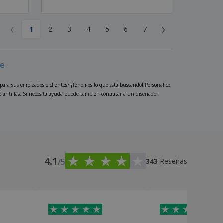
‹
›
1
2
3
4
5
6
7
re
 para sus empleados o clientes? ¡Tenemos lo que está buscando! Personalice
 plantillas. Si necesita ayuda puede también contratar a un diseñador
4.1
/5
343
Reseñas