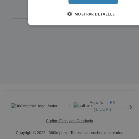
‹
›
1
MOSTRAR DETALLES
›
España |
ES
(€ EUR )
Código Ético y de Conducta
Copyright © 2026 - 360imprimir. Todos los derechos reservados