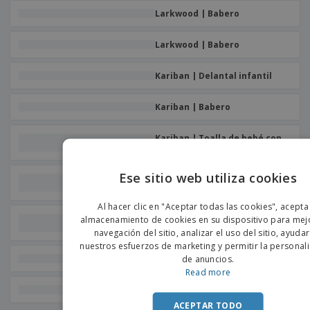
Larkwood | Babero
Larkwood | Babero
Kariban | Delantal infantil
Kariban | Babero
Kariban | Toalla de bebé con
capucha
Ese sitio web utiliza cookies
Towel City | Toalla de baño de
bebé
ENGLIS
Al hacer clic en "Aceptar todas las cookies", acepta
PORTU
Bistro by JASSZ | Delantal
almacenamiento de cookies en su dispositivo para mejo
Niño de Viena
navegación del sitio, analizar el uso del sitio, ayuda
SPANIS
nuestros esfuerzos de marketing y permitir la personal
Babero tierna
de anuncios.
Read more
Babero Fácil De Plegar
ACEPTAR TODO