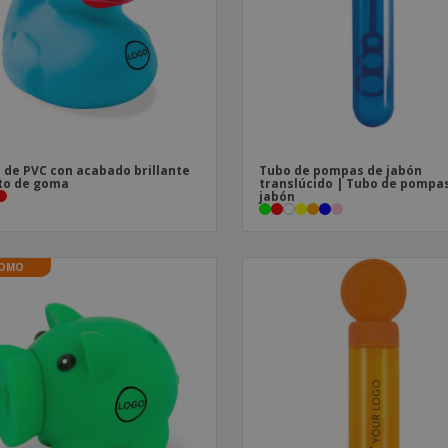
Etiquetas para
Maletas y mochilas
Libr
Impresoras
 de PVC con acabado brillante
Tubo de pompas de jabón
to de goma
translúcido | Tubo de pompa
jabón
OMO