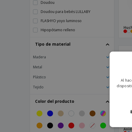
Doudou
Doudou para bebés LULLABY
FLASHYO yoyo luminoso
Huch
Hipopótamo relleno
Hucha
Tipo de material
Hucha de PVC
Madera
Hucha de plástico MYBANK
Juego de cartas y dados en caja LAS
Metal
VEGAS
Plástico
Al hac
León de peluche
disposit
Tejido
Loro yumbi
Mano de animación
Color del producto
Mikado MINI MIKADO
Mini futbolín FUTBOL
Muñeco de peluche NICO
Anim