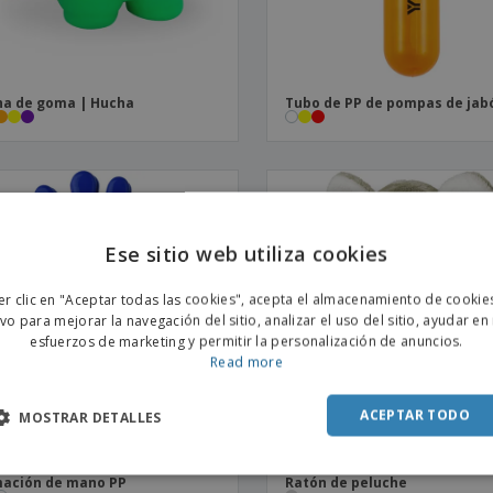
a de goma | Hucha
Tubo de PP de pompas de jab
Ese sitio web utiliza cookies
ENGL
er clic en "Aceptar todas las cookies", acepta el almacenamiento de cookie
POR
ivo para mejorar la navegación del sitio, analizar el uso del sitio, ayudar en
esfuerzos de marketing y permitir la personalización de anuncios.
SPAN
Read more
ACEPTAR TODO
MOSTRAR DETALLES
ación de mano PP
Ratón de peluche