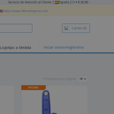
Servicio de Atención al Cliente
|
España |
ES
€ (EUR)
https://www.360onlineprint.com
Carrito
(0)
Iniciar sesión/registrarse
Logotipo a Medida
mociones y
ductos
tacados
setas y Polos
dados
Productos por página:
vidades al aire
e
PROMO
bajo desde casa
s de Envío
alos
sonalizados
ductos ecológicos