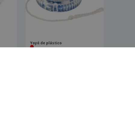
Yoyó de plástico
‹
›
1
2
AVISOS LEGALES
4.3
/5
30
Reseñas
Términos y condiciones
Política de privacidad