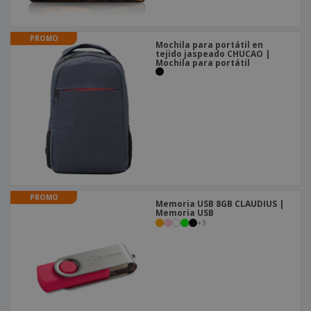
o
s
PROMO
Mochila para portátil en
tejido jaspeado CHUCAO |
Mochila para portátil
PROMO
Memoria USB 8GB CLAUDIUS |
Memoria USB
+
3