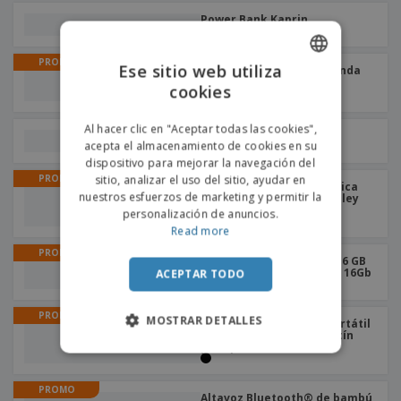
Power Bank Kaprin
PROMO
Ese sitio web utiliza
Funda móvil PEOPLE | Funda
para smartphone
cookies
ENGLISH
+
3
PORTUGUESE
Al hacer clic en "Aceptar todas las cookies",
Linterna ABS con llavero
acepta el almacenamiento de cookies en su
SPANISH
dispositivo para mejorar la navegación del
PROMO
sitio, analizar el uso del sitio, ayudar en
Mochila trolley informática
nuestros esfuerzos de marketing y permitir la
17" AVENIR | Mochila trolley
para portátil
personalización de anuncios.
Read more
PROMO
Memoria USB básica de 16 GB
"Rotate" | Pen Drive USB 16Gb
ACEPTAR TODO
PROMO
MOSTRAR DETALLES
Maletín delgado para portátil
de 15,6" "Oxford" | Maletín
para portátil
PROMO
Altavoz Bluetooth® de bambú