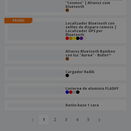
"Cosmos" | Altavoz com
bluetooth
PROMO
Localizador Bluetooth con
selfies de disparo remoto |
Localizador GPS por
Bluetooth
Altavoz Bluetooth Bamboo
con luz "Aurea" - Bullet™
Cargador Radik
Linterna de aluminio FLASHY
Ratón base 1 cara
‹
›
1
2
3
4
5