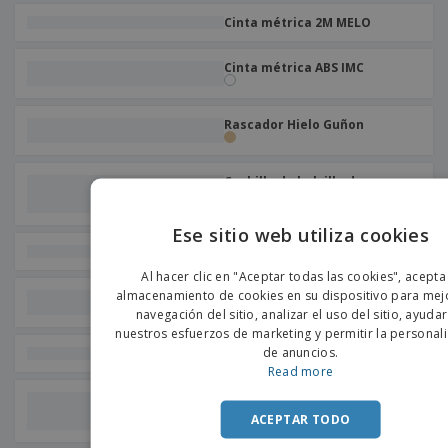
Cinta métrica 2M MELO
Cinta métrica ABS IMC
Rascador Hielo Guñon
Cuchillo de bolsillo de acero
inoxidable
Ese sitio web utiliza cookies
Navaja Dertam
ENGLIS
Al hacer clic en "Aceptar todas las cookies", acepta
PORTU
almacenamiento de cookies en su dispositivo para mejo
Flexómetro Grade 3m
navegación del sitio, analizar el uso del sitio, ayuda
SPANIS
nuestros esfuerzos de marketing y permitir la personal
de anuncios.
Nivel Abridor Nudok
Read more
Regla plegable de fibra de
vidrio
ACEPTAR TODO