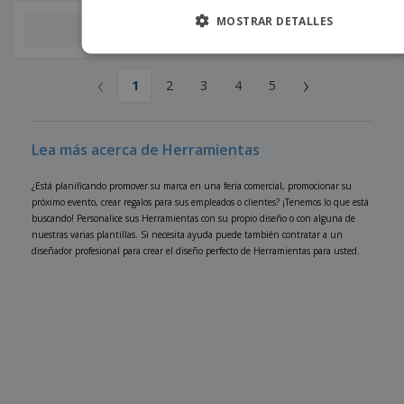
X-acto de plástico
MOSTRAR DETALLES
transparente
‹
›
1
2
3
4
5
Lea más acerca de Herramientas
¿Está planificando promover su marca en una feria comercial, promocionar su
próximo evento, crear regalos para sus empleados o clientes? ¡Tenemos lo que está
buscando! Personalice sus Herramientas con su propio diseño o con alguna de
nuestras varias plantillas. Si necesita ayuda puede también contratar a un
diseñador profesional para crear el diseño perfecto de Herramientas para usted.