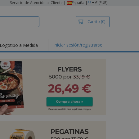
Servicio de Atención al Cliente
|
España |
ES
€ (EUR)
Carrito
(0)
Iniciar sesión/registrarse
Logotipo a Medida
mociones y
ductos
tacados
setas y Polos
dados
vidades al aire
e
bajo desde casa
s de Envío
alos
sonalizados
ductos ecológicos
os y catálogos