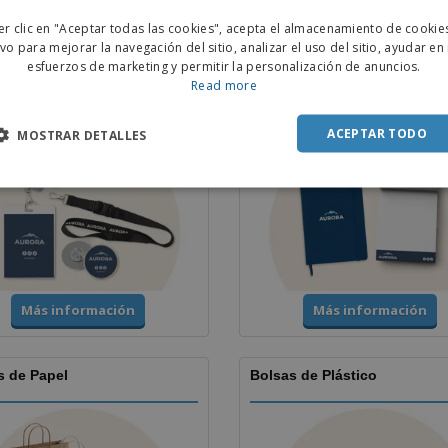
ENGL
er clic en "Aceptar todas las cookies", acepta el almacenamiento de cookie
Más información
Más información
POR
ivo para mejorar la navegación del sitio, analizar el uso del sitio, ayudar en
esfuerzos de marketing y permitir la personalización de anuncios.
SPAN
Read more
as y Portacarnés
Cuadernos
ACEPTAR TODO
MOSTRAR DETALLES
Más información
Más información
s de Papel
Bolsas de Plástico