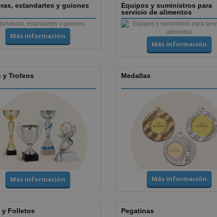
ras, estandartes y guiones
Equipos y suministros para
servicio de alimentos
Más información
Más información
 y Trofeos
Medallas
Más información
Más información
 y Folletos
Pegatinas