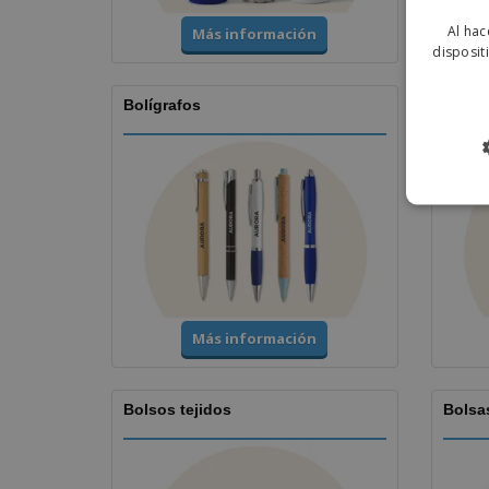
Al hac
Más información
disposit
Bolígrafos
Corre
Más información
Bolsos tejidos
Bolsa