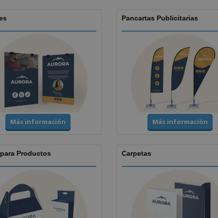
es
Pancartas Publicitarias
Más información
Más información
 para Productos
Carpetas