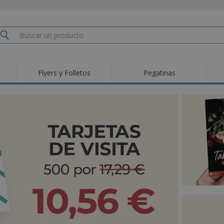
Flyers y Folletos
Pegatinas
Pro
Tendencias
Nuevos productos
pro
des
Banderas, estandartes
Roll-Up
Cami
y guiones
Equipos y suministros
Roll-ups
Bor
para servicio de
alimentos
Acti
Entrega a domicilio
Desechables
libr
Pegatinas, vinilos y
Relojes de pulsera
Tra
carteles
Sudaderas con
Copas y Trofeos
Caja
capucha
Reg
Expositores
Medallas
per
Pósters
Comida y Dulces
Pro
Etiquetas para
Maletas y mochilas
Libr
Impresoras